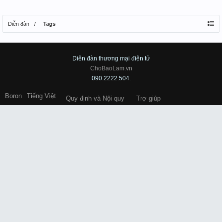
Diễn đàn
Tags
Diên đàn thương mại điện tử
ChoBaoLam.vn
090.2222.504.
Boron
Tiếng Việt
Quy định và Nội quy
Trợ giúp