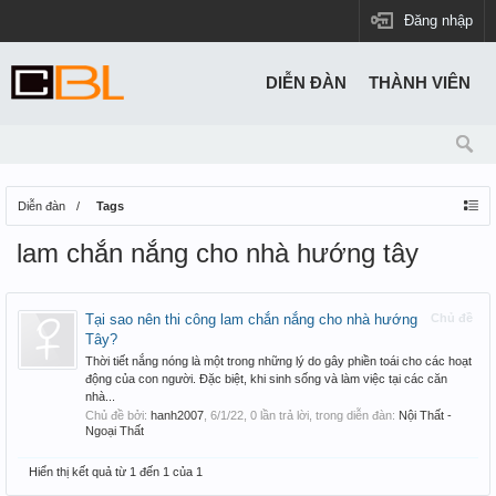
Đăng nhập
DIỄN ĐÀN
THÀNH VIÊN
Diễn đàn
Tags
lam chắn nắng cho nhà hướng tây
Tại sao nên thi công lam chắn nắng cho nhà hướng
Chủ đề
Tây?
Thời tiết nắng nóng là một trong những lý do gây phiền toái cho các hoạt
động của con người. Đặc biệt, khi sinh sống và làm việc tại các căn
nhà...
Chủ đề bởi:
hanh2007
,
6/1/22
, 0 lần trả lời, trong diễn đàn:
Nội Thất -
Ngoại Thất
Hiển thị kết quả từ 1 đến 1 của 1