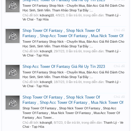
Tower Of Fantasy Shop Nick - Chuyên Mua, Bán Acc Giá Rẻ Dành Cho
Học Sinh, Sinh Viên. Tham Khảo Shop Tại Đây :...
Chủ đề bởi:
kdvang10
,
4/9/23
, 0 lần trả lời, trong diễn đàn:
Thanh Lý -
Ve Chai - Tạp Hóa
Shop Tower Of Fantasy , Shop Nick Tower Of
Chủ đề
Fantasy , Shop Acc Tower Of Fantasy , Mua Nick Tower Of
Tower Of Fantasy Shop Nick - Chuyên Mua, Bán Acc Giá Rẻ Dành Cho
Học Sinh, Sinh Viên. Tham Khảo Shop Tại Đây :...
Chủ đề bởi:
kdvang9
,
29/7/23
, 0 lần trả lời, trong diễn đàn:
Thanh Lý -
Ve Chai - Tạp Hóa
Shop Acc Tower Of Fantasy Giá Rẻ Uy Tín 2023
Chủ đề
Tower Of Fantasy Shop Nick - Chuyên Mua, Bán Acc Giá Rẻ Dành Cho
Học Sinh, Sinh Viên. Tham Khảo Shop Tại Đây :...
Chủ đề bởi:
kdvang9
,
18/7/23
, 0 lần trả lời, trong diễn đàn:
Thanh Lý -
Ve Chai - Tạp Hóa
Shop Tower Of Fantasy , Shop Nick Tower Of
Chủ đề
Fantasy , Shop Acc Tower Of Fantasy , Mua Nick Tower Of
Shop Tower Of Fantasy , Shop Nick Tower Of Fantasy , Shop Acc
Tower Of Fantasy , Mua Nick Tower Of Fantasy , Mua Acc Tower Of
Fantasy , Acc Tower...
Chủ đề bởi:
kdvang8
,
8/7/23
, 0 lần trả lời, trong diễn đàn:
Thanh Lý - Ve
Chai - Tạp Hóa