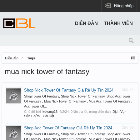
Đăng nhập
DIỄN ĐÀN
THÀNH VIÊN
Diễn đàn
Tags
mua nick tower of fantasy
Shop Nick Tower Of Fantasy Giá Rẻ Uy Tín 2024
Chủ đề
ShopTower Of Fantasy, Shop Nick Tower Of Fantasy, Shop AccTower
Of Fantasy , Mua NickTower Of Fantasy , Mua Acc Tower Of Fantasy ,
AccTower Of...
Chủ đề bởi:
kdvang13
,
4/2/24
, 0 lần trả lời, trong diễn đàn:
Dịch Vụ -
Sửa Chửa - Cài Đặt
Shop Acc Tower Of Fantasy Giá Rẻ Uy Tín 2024
Chủ đề
ShopTower Of Fantasy, Shop Nick Tower Of Fantasy, Shop AccTower
Of Fantasy , Mua NickTower Of Fantasy , Mua Acc Tower Of Fantasy ,