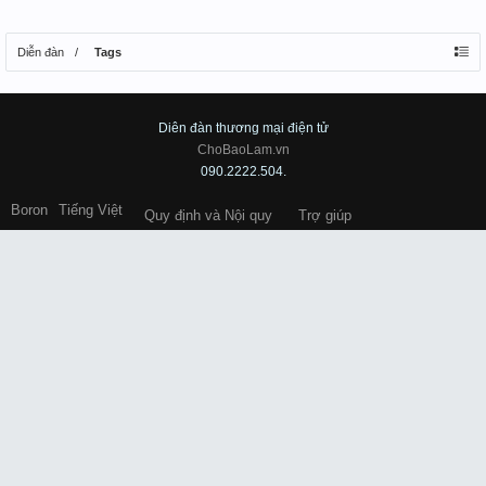
Diễn đàn
Tags
Diên đàn thương mại điện tử
ChoBaoLam.vn
090.2222.504.
Boron
Tiếng Việt
Quy định và Nội quy
Trợ giúp