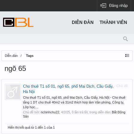
Đăng nhập
DIỄN ĐÀN
THÀNH VIÊN
Diễn đàn
Tags
ngõ 65
Cho thuê T1 số 01, ngõ 65, phố Mai Dịch, Cầu Giấy,
Chủ đề
Hà Nội
Cho thuê T1 số 01, ngõ 65, phố Mai Dịch, Cầu Giấy, Hà Nội - Cho thuê
tầng 1 DT cho thuê 40m2 và 31m2 thích hợp làm Văn phòng, Công ty,
Lớp học....
Chủ đề bởi:
nchinhchu22
,
4/2/25
, 0 lần trả lời, trong diễn đàn:
Bất Động
Sản
Hiển thị kết quả từ 1 đến 1 của 1