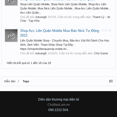
Shop Liên Quân Mobile, Shop Nick Liên Quân Mobile, Shop Acc Liên
Quân Mobile, Mua Nick Liên Quân Mobile , Mua Acc Liên Quân Mobile ,
Acc Liên Quân...
Chủ đề bởi:
kdvang8
,
9/7/23
, 0 lần trả lời, trong diễn đàn:
Thanh Lý - Ve
Chai - Tạp Hóa
Shop Acc Liên Quân Mobile Mua Bán Nick Tự Động
Chủ đề
2022
Liên Quân Mobile Shop - Chuyên Mua, Bán Acc Giá Rẻ Dành Cho Học
Sinh, Sinh Viên. Tham Khảo Shop Tại Đây :
https://shopnicklienquanvip.mobie.in/...
Chủ đề bởi:
kdvang5
,
3/10/22
, 0 lần trả lời, trong diễn đàn:
Chợ Game
Hiển thị kết quả từ 1 đến 18 của 18
Diễn đàn
Tags
Diên đàn thương mại điện tử
ChoBaoLam.vn
090.2222.504.