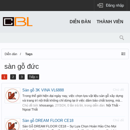
Đăng nhập
DIỄN ĐÀN
THÀNH VIÊN
Diễn đàn
Tags
sàn gỗ đức
1
2
3
Tiếp >
Sàn gỗ 3K VINA VL6888
Chủ đề
Trong thế giới hiện đại ngày nay, việc chọn lựa vật liệu sàn gỗ xây dựng
và trang trí nội thất không chỉ dừng lại ở việc đảm bảo chất lượng, mà...
Chủ đề bởi:
khosango
,
27/3/24
, 0 lần trả lời, trong diễn đàn:
Nội Thất -
Ngoại Thất
Sàn gỗ DREAM FLOOR CE18
Chủ đề
Sàn Gỗ DREAM FLOOR CE18 – Sự Lựa Chọn Hoàn Hảo Cho Mọi