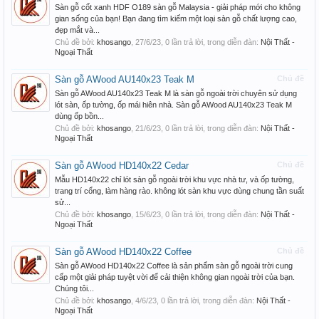
Sàn gỗ cốt xanh HDF O189 sàn gỗ Malaysia - giải pháp mới cho không
gian sống của bạn! Bạn đang tìm kiếm một loại sàn gỗ chất lượng cao,
đẹp mắt và...
Chủ đề bởi:
khosango
,
27/6/23
, 0 lần trả lời, trong diễn đàn:
Nội Thất -
Ngoại Thất
Sàn gỗ AWood AU140x23 Teak M
Chủ đề
Sàn gỗ AWood AU140x23 Teak M là sàn gỗ ngoài trời chuyên sử dụng
lót sàn, ốp tường, ốp mái hiên nhà. Sàn gỗ AWood AU140x23 Teak M
dùng ốp bồn...
Chủ đề bởi:
khosango
,
21/6/23
, 0 lần trả lời, trong diễn đàn:
Nội Thất -
Ngoại Thất
Sàn gỗ AWood HD140x22 Cedar
Chủ đề
Mẫu HD140x22 chỉ lót sàn gỗ ngoài trời khu vực nhà tư, và ốp tường,
trang trí cổng, làm hàng rào. không lót sàn khu vực dùng chung tần suất
sử...
Chủ đề bởi:
khosango
,
15/6/23
, 0 lần trả lời, trong diễn đàn:
Nội Thất -
Ngoại Thất
Sàn gỗ AWood HD140x22 Coffee
Chủ đề
Sàn gỗ AWood HD140x22 Coffee là sản phẩm sàn gỗ ngoài trời cung
cấp một giải pháp tuyệt vời để cải thiện không gian ngoài trời của bạn.
Chúng tôi...
Chủ đề bởi:
khosango
,
4/6/23
, 0 lần trả lời, trong diễn đàn:
Nội Thất -
Ngoại Thất