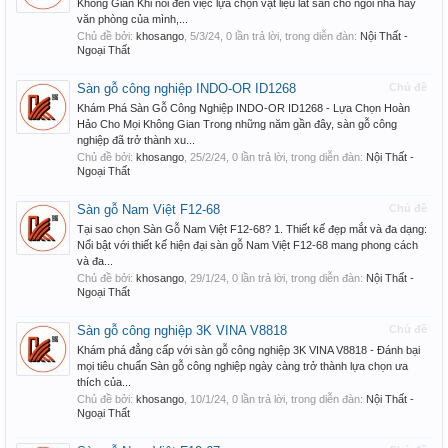
Không Gian Khi nói đến việc lựa chọn vật liệu lát sàn cho ngôi nhà hay
văn phòng của mình,...
Chủ đề bởi:
khosango
,
5/3/24
, 0 lần trả lời, trong diễn đàn:
Nội Thất -
Ngoại Thất
Sàn gỗ công nghiệp INDO-OR ID1268
Chủ đề
Khám Phá Sàn Gỗ Công Nghiệp INDO-OR ID1268 - Lựa Chọn Hoàn
Hảo Cho Mọi Không Gian Trong những năm gần đây, sàn gỗ công
nghiệp đã trở thành xu...
Chủ đề bởi:
khosango
,
25/2/24
, 0 lần trả lời, trong diễn đàn:
Nội Thất -
Ngoại Thất
Sàn gỗ Nam Việt F12-68
Chủ đề
Tại sao chọn Sàn Gỗ Nam Việt F12-68? 1. Thiết kế đẹp mắt và đa dạng:
Nổi bật với thiết kế hiện đại sàn gỗ Nam Việt F12-68 mang phong cách
và đa...
Chủ đề bởi:
khosango
,
29/1/24
, 0 lần trả lời, trong diễn đàn:
Nội Thất -
Ngoại Thất
Sàn gỗ công nghiệp 3K VINA V8818
Chủ đề
Khám phá đẳng cấp với sàn gỗ công nghiệp 3K VINA V8818 - Đánh bại
mọi tiêu chuẩn Sàn gỗ công nghiệp ngày càng trở thành lựa chọn ưa
thích của...
Chủ đề bởi:
khosango
,
10/1/24
, 0 lần trả lời, trong diễn đàn:
Nội Thất -
Ngoại Thất