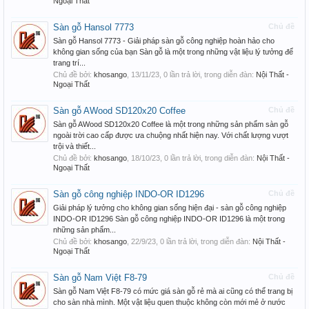
Ngoại Thất
Sàn gỗ Hansol 7773
Chủ đề
Sàn gỗ Hansol 7773 - Giải pháp sàn gỗ công nghiệp hoàn hảo cho
không gian sống của bạn Sàn gỗ là một trong những vật liệu lý tưởng để
trang trí...
Chủ đề bởi:
khosango
,
13/11/23
, 0 lần trả lời, trong diễn đàn:
Nội Thất -
Ngoại Thất
Sàn gỗ AWood SD120x20 Coffee
Chủ đề
Sàn gỗ AWood SD120x20 Coffee là một trong những sản phẩm sàn gỗ
ngoài trời cao cấp được ưa chuộng nhất hiện nay. Với chất lượng vượt
trội và thiết...
Chủ đề bởi:
khosango
,
18/10/23
, 0 lần trả lời, trong diễn đàn:
Nội Thất -
Ngoại Thất
Sàn gỗ công nghiệp INDO-OR ID1296
Chủ đề
Giải pháp lý tưởng cho không gian sống hiện đại - sàn gỗ công nghiệp
INDO-OR ID1296 Sàn gỗ công nghiệp INDO-OR ID1296 là một trong
những sản phẩm...
Chủ đề bởi:
khosango
,
22/9/23
, 0 lần trả lời, trong diễn đàn:
Nội Thất -
Ngoại Thất
Sàn gỗ Nam Việt F8-79
Chủ đề
Sàn gỗ Nam Việt F8-79 có mức giá sàn gỗ rẻ mà ai cũng có thể trang bị
cho sàn nhà mình. Một vật liệu quen thuộc không còn mới mẻ ở nước