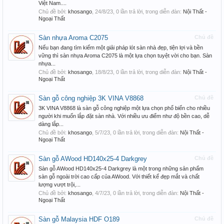
Việt Nam....
Chủ đề bởi:
khosango
,
24/8/23
, 0 lần trả lời, trong diễn đàn:
Nội Thất -
Ngoại Thất
Sàn nhựa Aroma C2075
Chủ đề
Nếu bạn đang tìm kiếm một giải pháp lót sàn nhà đẹp, tiện lợi và bền
vững thì sàn nhựa Aroma C2075 là một lựa chọn tuyệt vời cho bạn. Sàn
nhựa...
Chủ đề bởi:
khosango
,
18/8/23
, 0 lần trả lời, trong diễn đàn:
Nội Thất -
Ngoại Thất
Sàn gỗ công nghiệp 3K VINA V8868
Chủ đề
3K VINA V8868 là sàn gỗ công nghiệp một lựa chọn phổ biến cho nhiều
người khi muốn lắp đặt sàn nhà. Với nhiều ưu điểm như độ bền cao, dễ
dàng lắp...
Chủ đề bởi:
khosango
,
5/7/23
, 0 lần trả lời, trong diễn đàn:
Nội Thất -
Ngoại Thất
Sàn gỗ AWood HD140x25-4 Darkgrey
Chủ đề
Sàn gỗ AWood HD140x25-4 Darkgrey là một trong những sản phẩm
sàn gỗ ngoài trời cao cấp của AWood. Với thiết kế đẹp mắt và chất
lượng vượt trội,...
Chủ đề bởi:
khosango
,
4/7/23
, 0 lần trả lời, trong diễn đàn:
Nội Thất -
Ngoại Thất
Sàn gỗ Malaysia HDF O189
Chủ đề