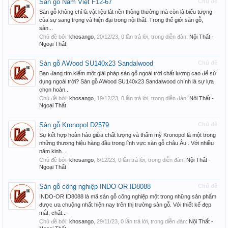
Sàn gỗ Nam Việt F12-67
Chủ đề
Sàn gỗ không chỉ là vật liệu lát nền thông thường mà còn là biểu tượng
của sự sang trọng và hiện đại trong nội thất. Trong thế giới sàn gỗ,
sản...
Chủ đề bởi:
khosango
,
20/12/23
, 0 lần trả lời, trong diễn đàn:
Nội Thất -
Ngoại Thất
Sàn gỗ AWood SU140x23 Sandalwood
Chủ đề
Bạn đang tìm kiếm một giải pháp sàn gỗ ngoài trời chất lượng cao để sử
dụng ngoài trời? Sàn gỗ AWood SU140x23 Sandalwood chính là sự lựa
chọn hoàn...
Chủ đề bởi:
khosango
,
19/12/23
, 0 lần trả lời, trong diễn đàn:
Nội Thất -
Ngoại Thất
Sàn gỗ Kronopol D2579
Chủ đề
Sự kết hợp hoàn hảo giữa chất lượng và thẩm mỹ Kronopol là một trong
những thương hiệu hàng đầu trong lĩnh vực sàn gỗ châu Âu . Với nhiều
năm kinh...
Chủ đề bởi:
khosango
,
8/12/23
, 0 lần trả lời, trong diễn đàn:
Nội Thất -
Ngoại Thất
Sàn gỗ công nghiệp INDO-OR ID8088
Chủ đề
INDO-OR ID8088 là mã sàn gỗ công nghiệp một trong những sản phẩm
được ưa chuộng nhất hiện nay trên thị trường sàn gỗ. Với thiết kế đẹp
mắt, chất...
Chủ đề bởi:
khosango
,
29/11/23
, 0 lần trả lời, trong diễn đàn:
Nội Thất -