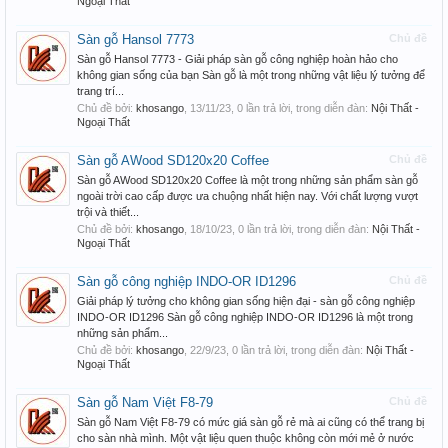
Ngoại Thất
Sàn gỗ Hansol 7773
Chủ đề
Sàn gỗ Hansol 7773 - Giải pháp sàn gỗ công nghiệp hoàn hảo cho
không gian sống của bạn Sàn gỗ là một trong những vật liệu lý tưởng để
trang trí...
Chủ đề bởi:
khosango
,
13/11/23
, 0 lần trả lời, trong diễn đàn:
Nội Thất -
Ngoại Thất
Sàn gỗ AWood SD120x20 Coffee
Chủ đề
Sàn gỗ AWood SD120x20 Coffee là một trong những sản phẩm sàn gỗ
ngoài trời cao cấp được ưa chuộng nhất hiện nay. Với chất lượng vượt
trội và thiết...
Chủ đề bởi:
khosango
,
18/10/23
, 0 lần trả lời, trong diễn đàn:
Nội Thất -
Ngoại Thất
Sàn gỗ công nghiệp INDO-OR ID1296
Chủ đề
Giải pháp lý tưởng cho không gian sống hiện đại - sàn gỗ công nghiệp
INDO-OR ID1296 Sàn gỗ công nghiệp INDO-OR ID1296 là một trong
những sản phẩm...
Chủ đề bởi:
khosango
,
22/9/23
, 0 lần trả lời, trong diễn đàn:
Nội Thất -
Ngoại Thất
Sàn gỗ Nam Việt F8-79
Chủ đề
Sàn gỗ Nam Việt F8-79 có mức giá sàn gỗ rẻ mà ai cũng có thể trang bị
cho sàn nhà mình. Một vật liệu quen thuộc không còn mới mẻ ở nước