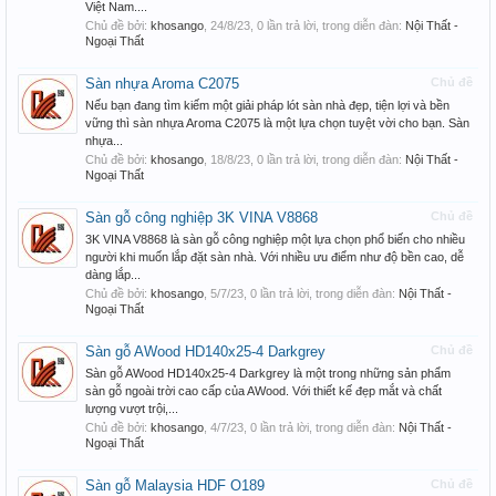
Việt Nam....
Chủ đề bởi:
khosango
,
24/8/23
, 0 lần trả lời, trong diễn đàn:
Nội Thất -
Ngoại Thất
Sàn nhựa Aroma C2075
Chủ đề
Nếu bạn đang tìm kiếm một giải pháp lót sàn nhà đẹp, tiện lợi và bền
vững thì sàn nhựa Aroma C2075 là một lựa chọn tuyệt vời cho bạn. Sàn
nhựa...
Chủ đề bởi:
khosango
,
18/8/23
, 0 lần trả lời, trong diễn đàn:
Nội Thất -
Ngoại Thất
Sàn gỗ công nghiệp 3K VINA V8868
Chủ đề
3K VINA V8868 là sàn gỗ công nghiệp một lựa chọn phổ biến cho nhiều
người khi muốn lắp đặt sàn nhà. Với nhiều ưu điểm như độ bền cao, dễ
dàng lắp...
Chủ đề bởi:
khosango
,
5/7/23
, 0 lần trả lời, trong diễn đàn:
Nội Thất -
Ngoại Thất
Sàn gỗ AWood HD140x25-4 Darkgrey
Chủ đề
Sàn gỗ AWood HD140x25-4 Darkgrey là một trong những sản phẩm
sàn gỗ ngoài trời cao cấp của AWood. Với thiết kế đẹp mắt và chất
lượng vượt trội,...
Chủ đề bởi:
khosango
,
4/7/23
, 0 lần trả lời, trong diễn đàn:
Nội Thất -
Ngoại Thất
Sàn gỗ Malaysia HDF O189
Chủ đề