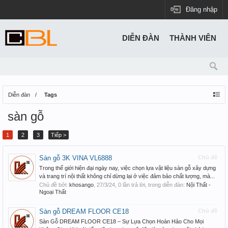
Đăng nhập
DIỄN ĐÀN
THÀNH VIÊN
Diễn đàn
Tags
sàn gỗ
1
2
3
Tiếp >
Sàn gỗ 3K VINA VL6888
Chủ đề
Trong thế giới hiện đại ngày nay, việc chọn lựa vật liệu sàn gỗ xây dựng
và trang trí nội thất không chỉ dừng lại ở việc đảm bảo chất lượng, mà...
Chủ đề bởi:
khosango
,
27/3/24
, 0 lần trả lời, trong diễn đàn:
Nội Thất -
Ngoại Thất
Sàn gỗ DREAM FLOOR CE18
Chủ đề
Sàn Gỗ DREAM FLOOR CE18 – Sự Lựa Chọn Hoàn Hảo Cho Mọi