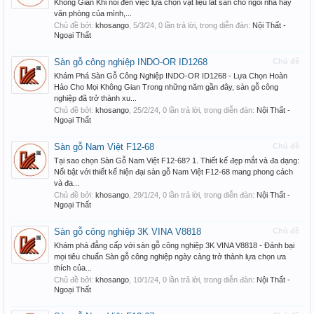
Không Gian Khi nói đến việc lựa chọn vật liệu lát sàn cho ngôi nhà hay
văn phòng của mình,...
Chủ đề bởi:
khosango
,
5/3/24
, 0 lần trả lời, trong diễn đàn:
Nội Thất -
Ngoại Thất
Sàn gỗ công nghiệp INDO-OR ID1268
Chủ đề
Khám Phá Sàn Gỗ Công Nghiệp INDO-OR ID1268 - Lựa Chọn Hoàn
Hảo Cho Mọi Không Gian Trong những năm gần đây, sàn gỗ công
nghiệp đã trở thành xu...
Chủ đề bởi:
khosango
,
25/2/24
, 0 lần trả lời, trong diễn đàn:
Nội Thất -
Ngoại Thất
Sàn gỗ Nam Việt F12-68
Chủ đề
Tại sao chọn Sàn Gỗ Nam Việt F12-68? 1. Thiết kế đẹp mắt và đa dạng:
Nổi bật với thiết kế hiện đại sàn gỗ Nam Việt F12-68 mang phong cách
và đa...
Chủ đề bởi:
khosango
,
29/1/24
, 0 lần trả lời, trong diễn đàn:
Nội Thất -
Ngoại Thất
Sàn gỗ công nghiệp 3K VINA V8818
Chủ đề
Khám phá đẳng cấp với sàn gỗ công nghiệp 3K VINA V8818 - Đánh bại
mọi tiêu chuẩn Sàn gỗ công nghiệp ngày càng trở thành lựa chọn ưa
thích của...
Chủ đề bởi:
khosango
,
10/1/24
, 0 lần trả lời, trong diễn đàn:
Nội Thất -
Ngoại Thất