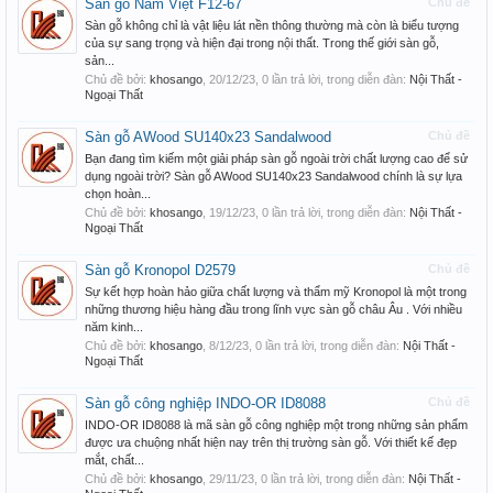
Sàn gỗ Nam Việt F12-67
Chủ đề
Sàn gỗ không chỉ là vật liệu lát nền thông thường mà còn là biểu tượng
của sự sang trọng và hiện đại trong nội thất. Trong thế giới sàn gỗ,
sản...
Chủ đề bởi:
khosango
,
20/12/23
, 0 lần trả lời, trong diễn đàn:
Nội Thất -
Ngoại Thất
Sàn gỗ AWood SU140x23 Sandalwood
Chủ đề
Bạn đang tìm kiếm một giải pháp sàn gỗ ngoài trời chất lượng cao để sử
dụng ngoài trời? Sàn gỗ AWood SU140x23 Sandalwood chính là sự lựa
chọn hoàn...
Chủ đề bởi:
khosango
,
19/12/23
, 0 lần trả lời, trong diễn đàn:
Nội Thất -
Ngoại Thất
Sàn gỗ Kronopol D2579
Chủ đề
Sự kết hợp hoàn hảo giữa chất lượng và thẩm mỹ Kronopol là một trong
những thương hiệu hàng đầu trong lĩnh vực sàn gỗ châu Âu . Với nhiều
năm kinh...
Chủ đề bởi:
khosango
,
8/12/23
, 0 lần trả lời, trong diễn đàn:
Nội Thất -
Ngoại Thất
Sàn gỗ công nghiệp INDO-OR ID8088
Chủ đề
INDO-OR ID8088 là mã sàn gỗ công nghiệp một trong những sản phẩm
được ưa chuộng nhất hiện nay trên thị trường sàn gỗ. Với thiết kế đẹp
mắt, chất...
Chủ đề bởi:
khosango
,
29/11/23
, 0 lần trả lời, trong diễn đàn:
Nội Thất -