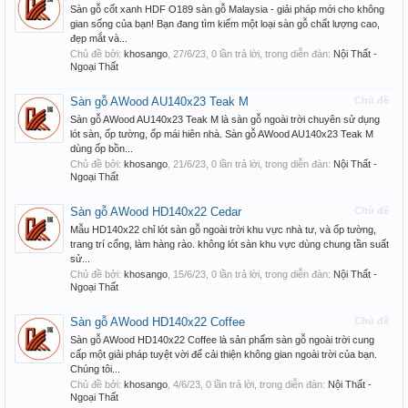
Sàn gỗ cốt xanh HDF O189 sàn gỗ Malaysia - giải pháp mới cho không
gian sống của bạn! Bạn đang tìm kiếm một loại sàn gỗ chất lượng cao,
đẹp mắt và...
Chủ đề bởi:
khosango
,
27/6/23
, 0 lần trả lời, trong diễn đàn:
Nội Thất -
Ngoại Thất
Sàn gỗ AWood AU140x23 Teak M
Chủ đề
Sàn gỗ AWood AU140x23 Teak M là sàn gỗ ngoài trời chuyên sử dụng
lót sàn, ốp tường, ốp mái hiên nhà. Sàn gỗ AWood AU140x23 Teak M
dùng ốp bồn...
Chủ đề bởi:
khosango
,
21/6/23
, 0 lần trả lời, trong diễn đàn:
Nội Thất -
Ngoại Thất
Sàn gỗ AWood HD140x22 Cedar
Chủ đề
Mẫu HD140x22 chỉ lót sàn gỗ ngoài trời khu vực nhà tư, và ốp tường,
trang trí cổng, làm hàng rào. không lót sàn khu vực dùng chung tần suất
sử...
Chủ đề bởi:
khosango
,
15/6/23
, 0 lần trả lời, trong diễn đàn:
Nội Thất -
Ngoại Thất
Sàn gỗ AWood HD140x22 Coffee
Chủ đề
Sàn gỗ AWood HD140x22 Coffee là sản phẩm sàn gỗ ngoài trời cung
cấp một giải pháp tuyệt vời để cải thiện không gian ngoài trời của bạn.
Chúng tôi...
Chủ đề bởi:
khosango
,
4/6/23
, 0 lần trả lời, trong diễn đàn:
Nội Thất -
Ngoại Thất