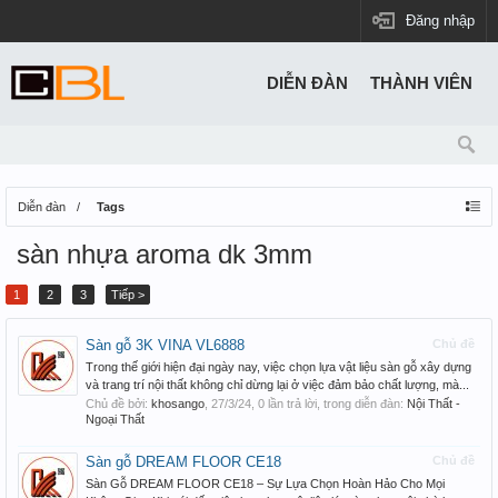
Đăng nhập
DIỄN ĐÀN
THÀNH VIÊN
Diễn đàn
Tags
sàn nhựa aroma dk 3mm
1
2
3
Tiếp >
Sàn gỗ 3K VINA VL6888
Chủ đề
Trong thế giới hiện đại ngày nay, việc chọn lựa vật liệu sàn gỗ xây dựng
và trang trí nội thất không chỉ dừng lại ở việc đảm bảo chất lượng, mà...
Chủ đề bởi:
khosango
,
27/3/24
, 0 lần trả lời, trong diễn đàn:
Nội Thất -
Ngoại Thất
Sàn gỗ DREAM FLOOR CE18
Chủ đề
Sàn Gỗ DREAM FLOOR CE18 – Sự Lựa Chọn Hoàn Hảo Cho Mọi