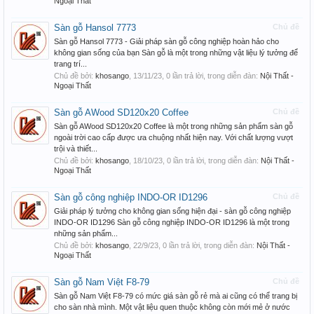
Ngoại Thất
Sàn gỗ Hansol 7773
Chủ đề
Sàn gỗ Hansol 7773 - Giải pháp sàn gỗ công nghiệp hoàn hảo cho
không gian sống của bạn Sàn gỗ là một trong những vật liệu lý tưởng để
trang trí...
Chủ đề bởi:
khosango
,
13/11/23
, 0 lần trả lời, trong diễn đàn:
Nội Thất -
Ngoại Thất
Sàn gỗ AWood SD120x20 Coffee
Chủ đề
Sàn gỗ AWood SD120x20 Coffee là một trong những sản phẩm sàn gỗ
ngoài trời cao cấp được ưa chuộng nhất hiện nay. Với chất lượng vượt
trội và thiết...
Chủ đề bởi:
khosango
,
18/10/23
, 0 lần trả lời, trong diễn đàn:
Nội Thất -
Ngoại Thất
Sàn gỗ công nghiệp INDO-OR ID1296
Chủ đề
Giải pháp lý tưởng cho không gian sống hiện đại - sàn gỗ công nghiệp
INDO-OR ID1296 Sàn gỗ công nghiệp INDO-OR ID1296 là một trong
những sản phẩm...
Chủ đề bởi:
khosango
,
22/9/23
, 0 lần trả lời, trong diễn đàn:
Nội Thất -
Ngoại Thất
Sàn gỗ Nam Việt F8-79
Chủ đề
Sàn gỗ Nam Việt F8-79 có mức giá sàn gỗ rẻ mà ai cũng có thể trang bị
cho sàn nhà mình. Một vật liệu quen thuộc không còn mới mẻ ở nước