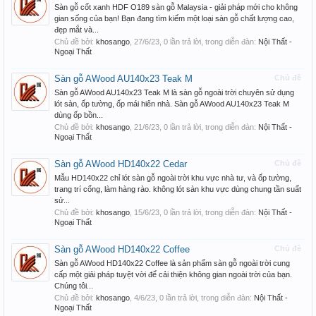
Sàn gỗ cốt xanh HDF O189 sàn gỗ Malaysia - giải pháp mới cho không
gian sống của bạn! Bạn đang tìm kiếm một loại sàn gỗ chất lượng cao,
đẹp mắt và...
Chủ đề bởi:
khosango
,
27/6/23
, 0 lần trả lời, trong diễn đàn:
Nội Thất -
Ngoại Thất
Sàn gỗ AWood AU140x23 Teak M
Chủ đề
Sàn gỗ AWood AU140x23 Teak M là sàn gỗ ngoài trời chuyên sử dụng
lót sàn, ốp tường, ốp mái hiên nhà. Sàn gỗ AWood AU140x23 Teak M
dùng ốp bồn...
Chủ đề bởi:
khosango
,
21/6/23
, 0 lần trả lời, trong diễn đàn:
Nội Thất -
Ngoại Thất
Sàn gỗ AWood HD140x22 Cedar
Chủ đề
Mẫu HD140x22 chỉ lót sàn gỗ ngoài trời khu vực nhà tư, và ốp tường,
trang trí cổng, làm hàng rào. không lót sàn khu vực dùng chung tần suất
sử...
Chủ đề bởi:
khosango
,
15/6/23
, 0 lần trả lời, trong diễn đàn:
Nội Thất -
Ngoại Thất
Sàn gỗ AWood HD140x22 Coffee
Chủ đề
Sàn gỗ AWood HD140x22 Coffee là sản phẩm sàn gỗ ngoài trời cung
cấp một giải pháp tuyệt vời để cải thiện không gian ngoài trời của bạn.
Chúng tôi...
Chủ đề bởi:
khosango
,
4/6/23
, 0 lần trả lời, trong diễn đàn:
Nội Thất -
Ngoại Thất