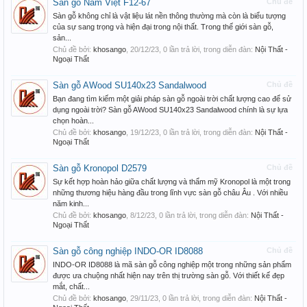
Sàn gỗ Nam Việt F12-67
Chủ đề
Sàn gỗ không chỉ là vật liệu lát nền thông thường mà còn là biểu tượng
của sự sang trọng và hiện đại trong nội thất. Trong thế giới sàn gỗ,
sản...
Chủ đề bởi:
khosango
,
20/12/23
, 0 lần trả lời, trong diễn đàn:
Nội Thất -
Ngoại Thất
Sàn gỗ AWood SU140x23 Sandalwood
Chủ đề
Bạn đang tìm kiếm một giải pháp sàn gỗ ngoài trời chất lượng cao để sử
dụng ngoài trời? Sàn gỗ AWood SU140x23 Sandalwood chính là sự lựa
chọn hoàn...
Chủ đề bởi:
khosango
,
19/12/23
, 0 lần trả lời, trong diễn đàn:
Nội Thất -
Ngoại Thất
Sàn gỗ Kronopol D2579
Chủ đề
Sự kết hợp hoàn hảo giữa chất lượng và thẩm mỹ Kronopol là một trong
những thương hiệu hàng đầu trong lĩnh vực sàn gỗ châu Âu . Với nhiều
năm kinh...
Chủ đề bởi:
khosango
,
8/12/23
, 0 lần trả lời, trong diễn đàn:
Nội Thất -
Ngoại Thất
Sàn gỗ công nghiệp INDO-OR ID8088
Chủ đề
INDO-OR ID8088 là mã sàn gỗ công nghiệp một trong những sản phẩm
được ưa chuộng nhất hiện nay trên thị trường sàn gỗ. Với thiết kế đẹp
mắt, chất...
Chủ đề bởi:
khosango
,
29/11/23
, 0 lần trả lời, trong diễn đàn:
Nội Thất -