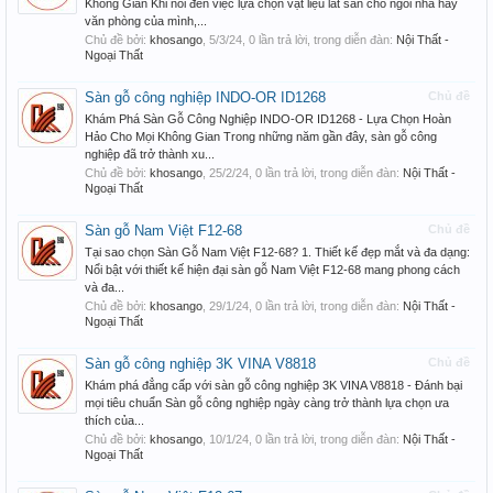
Không Gian Khi nói đến việc lựa chọn vật liệu lát sàn cho ngôi nhà hay
văn phòng của mình,...
Chủ đề bởi:
khosango
,
5/3/24
, 0 lần trả lời, trong diễn đàn:
Nội Thất -
Ngoại Thất
Sàn gỗ công nghiệp INDO-OR ID1268
Chủ đề
Khám Phá Sàn Gỗ Công Nghiệp INDO-OR ID1268 - Lựa Chọn Hoàn
Hảo Cho Mọi Không Gian Trong những năm gần đây, sàn gỗ công
nghiệp đã trở thành xu...
Chủ đề bởi:
khosango
,
25/2/24
, 0 lần trả lời, trong diễn đàn:
Nội Thất -
Ngoại Thất
Sàn gỗ Nam Việt F12-68
Chủ đề
Tại sao chọn Sàn Gỗ Nam Việt F12-68? 1. Thiết kế đẹp mắt và đa dạng:
Nổi bật với thiết kế hiện đại sàn gỗ Nam Việt F12-68 mang phong cách
và đa...
Chủ đề bởi:
khosango
,
29/1/24
, 0 lần trả lời, trong diễn đàn:
Nội Thất -
Ngoại Thất
Sàn gỗ công nghiệp 3K VINA V8818
Chủ đề
Khám phá đẳng cấp với sàn gỗ công nghiệp 3K VINA V8818 - Đánh bại
mọi tiêu chuẩn Sàn gỗ công nghiệp ngày càng trở thành lựa chọn ưa
thích của...
Chủ đề bởi:
khosango
,
10/1/24
, 0 lần trả lời, trong diễn đàn:
Nội Thất -
Ngoại Thất