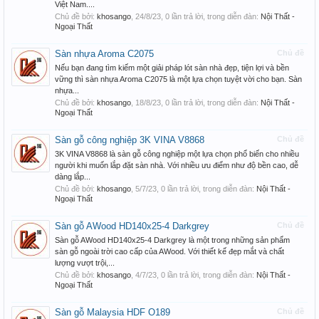
Việt Nam....
Chủ đề bởi:
khosango
,
24/8/23
, 0 lần trả lời, trong diễn đàn:
Nội Thất -
Ngoại Thất
Sàn nhựa Aroma C2075
Chủ đề
Nếu bạn đang tìm kiếm một giải pháp lót sàn nhà đẹp, tiện lợi và bền
vững thì sàn nhựa Aroma C2075 là một lựa chọn tuyệt vời cho bạn. Sàn
nhựa...
Chủ đề bởi:
khosango
,
18/8/23
, 0 lần trả lời, trong diễn đàn:
Nội Thất -
Ngoại Thất
Sàn gỗ công nghiệp 3K VINA V8868
Chủ đề
3K VINA V8868 là sàn gỗ công nghiệp một lựa chọn phổ biến cho nhiều
người khi muốn lắp đặt sàn nhà. Với nhiều ưu điểm như độ bền cao, dễ
dàng lắp...
Chủ đề bởi:
khosango
,
5/7/23
, 0 lần trả lời, trong diễn đàn:
Nội Thất -
Ngoại Thất
Sàn gỗ AWood HD140x25-4 Darkgrey
Chủ đề
Sàn gỗ AWood HD140x25-4 Darkgrey là một trong những sản phẩm
sàn gỗ ngoài trời cao cấp của AWood. Với thiết kế đẹp mắt và chất
lượng vượt trội,...
Chủ đề bởi:
khosango
,
4/7/23
, 0 lần trả lời, trong diễn đàn:
Nội Thất -
Ngoại Thất
Sàn gỗ Malaysia HDF O189
Chủ đề