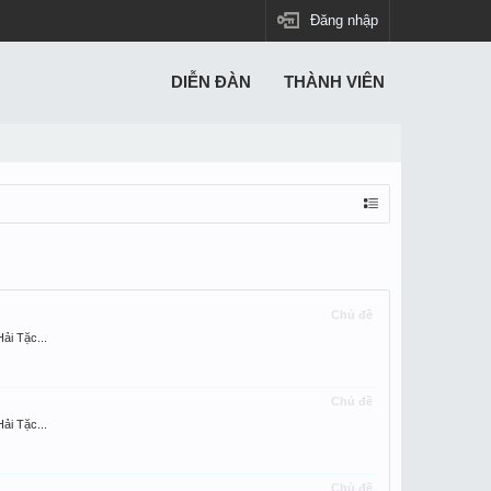
Đăng nhập
DIỄN ĐÀN
THÀNH VIÊN
Chủ đề
ải Tặc...
Chủ đề
ải Tặc...
Chủ đề