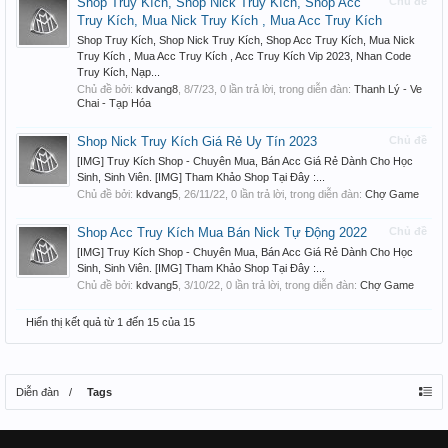
Shop Truy Kích, Shop Nick Truy Kích, Shop Acc
Chủ đề
Truy Kích, Mua Nick Truy Kích , Mua Acc Truy Kích
Shop Truy Kích, Shop Nick Truy Kích, Shop Acc Truy Kích, Mua Nick
Truy Kích , Mua Acc Truy Kích , Acc Truy Kích Vip 2023, Nhan Code
Truy Kích, Nạp...
Chủ đề bởi:
kdvang8
,
8/7/23
, 0 lần trả lời, trong diễn đàn:
Thanh Lý - Ve
Chai - Tạp Hóa
Shop Nick Truy Kích Giá Rẻ Uy Tín 2023
Chủ đề
[IMG] Truy Kích Shop - Chuyên Mua, Bán Acc Giá Rẻ Dành Cho Học
Sinh, Sinh Viên. [IMG] Tham Khảo Shop Tại Đây :...
Chủ đề bởi:
kdvang5
,
26/11/22
, 0 lần trả lời, trong diễn đàn:
Chợ Game
Shop Acc Truy Kích Mua Bán Nick Tự Động 2022
Chủ đề
[IMG] Truy Kích Shop - Chuyên Mua, Bán Acc Giá Rẻ Dành Cho Học
Sinh, Sinh Viên. [IMG] Tham Khảo Shop Tại Đây :...
Chủ đề bởi:
kdvang5
,
3/10/22
, 0 lần trả lời, trong diễn đàn:
Chợ Game
Hiển thị kết quả từ 1 đến 15 của 15
Diễn đàn
Tags