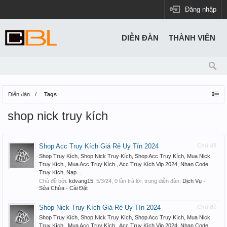
Đăng nhập
DIỄN ĐÀN
THÀNH VIÊN
Diễn đàn
Tags
shop nick truy kích
Shop Acc Truy Kích Giá Rẻ Uy Tín 2024
Chủ đề
Shop Truy Kích, Shop Nick Truy Kích, Shop Acc Truy Kích, Mua Nick
Truy Kích , Mua Acc Truy Kích , Acc Truy Kích Vip 2024, Nhan Code
Truy Kích, Nạp...
Chủ đề bởi:
kdvang15
,
5/3/24
, 0 lần trả lời, trong diễn đàn:
Dịch Vụ -
Sửa Chửa - Cài Đặt
Shop Nick Truy Kích Giá Rẻ Uy Tín 2024
Chủ đề
Shop Truy Kích, Shop Nick Truy Kích, Shop Acc Truy Kích, Mua Nick
Truy Kích , Mua Acc Truy Kích , Acc Truy Kích Vip 2024, Nhan Code