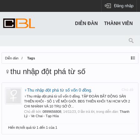
Đăng nhập
DIỄN ĐÀN
THÀNH VIÊN
Diễn đàn
Tags
♀️thu nhập đột phá từ số
♀️Thu nhập đột phá từ số vốn 0 đồng.
Chủ đề
‍♀️Thu nhập đột phá từ số vốn 0 đồng. TẬP ĐOÀN BẤT ĐỘNG SẢN
THIÊN KHÔI - SỐ 1 VỀ MÔI GIỚI. BĐS THIÊN KHÔI TẠI HCM VỚI 2
CHI NHÁNH VÀ 10 TRỤ SỞ Ở...
Chủ đề bởi:
0899656808
,
14/11/23
, 0 lần trả lời, trong diễn đàn:
Thanh
Lý - Ve Chai - Tạp Hóa
Hiển thị kết quả từ 1 đến 1 của 1