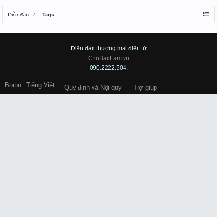
Diễn đàn
Tags
Diên đàn thương mại điện tử
ChoBaoLam.vn
090.2222.504.
Boron
Tiếng Việt
Quy định và Nội quy
Trợ giúp