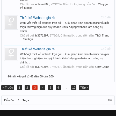
Chủ đề bởi:
nchuan205
,
22/12/24
, 0 lần trả lời, trong diễn đàn:
Chuyện
trò Mobile
Thiết kế Website giá rẻ
Chủ đề
Web Việt thiết kế website trọn gói! – Giải pháp kinh doanh online và giới
thiệu thương hiệu của quý khách khi sử dụng website làm công cụ
chính....
Chủ đề bởi:
hl3271397
,
27/8/24
, 0 lần trả lời, trong diễn đàn:
Thời Trang
- Phụ Kiện
Thiết kế Website giá rẻ
Chủ đề
Web Việt thiết kế website trọn gói! – Giải pháp kinh doanh online và giới
thiệu thương hiệu của quý khách khi sử dụng website làm công cụ
chính....
Chủ đề bởi:
hl3271397
,
27/8/24
, 0 lần trả lời, trong diễn đàn:
Chợ Game
Hiển thị kết quả từ 41 đến 60 của 200
< Trước
1
2
3
4
5
6
→
10
Tiếp >
Diễn đàn
Tags