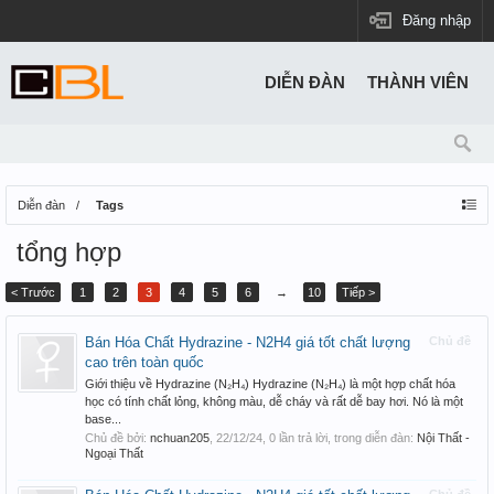
Đăng nhập
DIỄN ĐÀN
THÀNH VIÊN
Diễn đàn
Tags
tổng hợp
< Trước
1
2
3
4
5
6
→
10
Tiếp >
Bán Hóa Chất Hydrazine - N2H4 giá tốt chất lượng
Chủ đề
cao trên toàn quốc
Giới thiệu về Hydrazine (N₂H₄) Hydrazine (N₂H₄) là một hợp chất hóa
học có tính chất lỏng, không màu, dễ cháy và rất dễ bay hơi. Nó là một
base...
Chủ đề bởi:
nchuan205
,
22/12/24
, 0 lần trả lời, trong diễn đàn:
Nội Thất -
Ngoại Thất