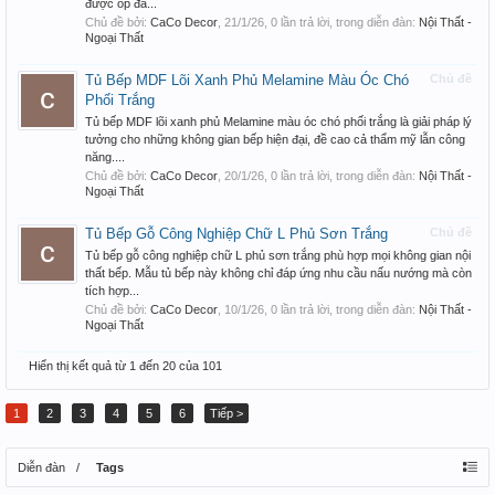
được ốp đá...
Chủ đề bởi:
CaCo Decor
,
21/1/26
, 0 lần trả lời, trong diễn đàn:
Nội Thất -
Ngoại Thất
Tủ Bếp MDF Lõi Xanh Phủ Melamine Màu Óc Chó
Chủ đề
Phối Trắng
Tủ bếp MDF lõi xanh phủ Melamine màu óc chó phối trắng là giải pháp lý
tưởng cho những không gian bếp hiện đại, đề cao cả thẩm mỹ lẫn công
năng....
Chủ đề bởi:
CaCo Decor
,
20/1/26
, 0 lần trả lời, trong diễn đàn:
Nội Thất -
Ngoại Thất
Tủ Bếp Gỗ Công Nghiệp Chữ L Phủ Sơn Trắng
Chủ đề
Tủ bếp gỗ công nghiệp chữ L phủ sơn trắng phù hợp mọi không gian nội
thất bếp. Mẫu tủ bếp này không chỉ đáp ứng nhu cầu nấu nướng mà còn
tích hợp...
Chủ đề bởi:
CaCo Decor
,
10/1/26
, 0 lần trả lời, trong diễn đàn:
Nội Thất -
Ngoại Thất
Hiển thị kết quả từ 1 đến 20 của 101
1
2
3
4
5
6
Tiếp >
Diễn đàn
Tags