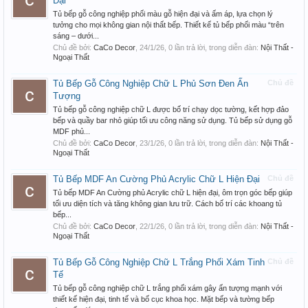
Đại
Tủ bếp gỗ công nghiệp phối màu gỗ hiện đại và ấm áp, lựa chọn lý
tưởng cho mọi không gian nội thất bếp. Thiết kế tủ bếp phối màu “trên
sáng – dưới...
Chủ đề bởi:
CaCo Decor
,
24/1/26
, 0 lần trả lời, trong diễn đàn:
Nội Thất -
Ngoại Thất
Tủ Bếp Gỗ Công Nghiệp Chữ L Phủ Sơn Đen Ấn
Chủ đề
Tượng
Tủ bếp gỗ công nghiệp chữ L được bố trí chạy dọc tường, kết hợp đảo
bếp và quầy bar nhỏ giúp tối ưu công năng sử dụng. Tủ bếp sử dụng gỗ
MDF phủ...
Chủ đề bởi:
CaCo Decor
,
23/1/26
, 0 lần trả lời, trong diễn đàn:
Nội Thất -
Ngoại Thất
Tủ Bếp MDF An Cường Phủ Acrylic Chữ L Hiện Đại
Chủ đề
Tủ bếp MDF An Cường phủ Acrylic chữ L hiện đại, ôm trọn góc bếp giúp
tối ưu diện tích và tăng không gian lưu trữ. Cách bố trí các khoang tủ
bếp...
Chủ đề bởi:
CaCo Decor
,
22/1/26
, 0 lần trả lời, trong diễn đàn:
Nội Thất -
Ngoại Thất
Tủ Bếp Gỗ Công Nghiệp Chữ L Trắng Phối Xám Tinh
Chủ đề
Tế
Tủ bếp gỗ công nghiệp chữ L trắng phối xám gây ấn tượng mạnh với
thiết kế hiện đại, tinh tế và bố cục khoa học. Mặt bếp và tường bếp