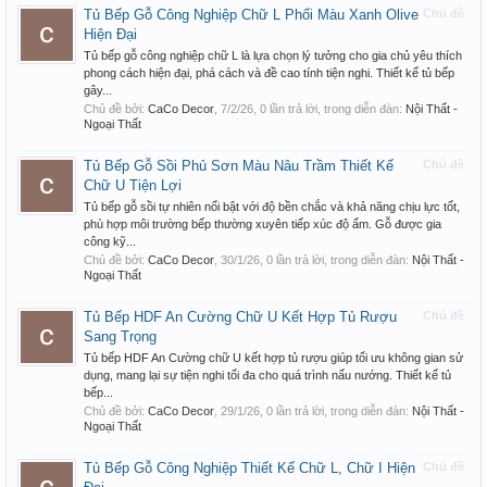
Tủ Bếp Gỗ Công Nghiệp Chữ L Phối Màu Xanh Olive
Chủ đề
Hiện Đại
Tủ bếp gỗ công nghiệp chữ L là lựa chọn lý tưởng cho gia chủ yêu thích
phong cách hiện đại, phá cách và đề cao tính tiện nghi. Thiết kế tủ bếp
gây...
Chủ đề bởi:
CaCo Decor
,
7/2/26
, 0 lần trả lời, trong diễn đàn:
Nội Thất -
Ngoại Thất
Tủ Bếp Gỗ Sồi Phủ Sơn Màu Nâu Trầm Thiết Kế
Chủ đề
Chữ U Tiện Lợi
Tủ bếp gỗ sồi tự nhiên nổi bật với độ bền chắc và khả năng chịu lực tốt,
phù hợp môi trường bếp thường xuyên tiếp xúc độ ẩm. Gỗ được gia
công kỹ...
Chủ đề bởi:
CaCo Decor
,
30/1/26
, 0 lần trả lời, trong diễn đàn:
Nội Thất -
Ngoại Thất
Tủ Bếp HDF An Cường Chữ U Kết Hợp Tủ Rượu
Chủ đề
Sang Trọng
Tủ bếp HDF An Cường chữ U kết hợp tủ rượu giúp tối ưu không gian sử
dụng, mang lại sự tiện nghi tối đa cho quá trình nấu nướng. Thiết kế tủ
bếp...
Chủ đề bởi:
CaCo Decor
,
29/1/26
, 0 lần trả lời, trong diễn đàn:
Nội Thất -
Ngoại Thất
Tủ Bếp Gỗ Công Nghiệp Thiết Kế Chữ L, Chữ I Hiện
Chủ đề