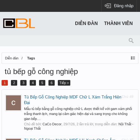
Đăng nhập
DIỄN ĐÀN
THÀNH VIÊN
Diễn đàn
Tags
tủ bếp gỗ công nghiệp
1
2
3
4
5
6
Tiếp >
Tủ Bếp Gỗ Công Nghiệp MDF Chữ L Xám Trắng Hiện
Chủ đề
Đại
Mẫu tủ bếp bằng gỗ công nghiệp chữ L được thiết kế với gam xám phối
trắng thanh lịch, mang lại cảm giác hiện đại và sang trọng cho không
gian bếp....
Chủ đề bởi:
CaCo Decor
,
29/7/26
, 2 lần trả lời, trong diễn đàn:
Nội Thất -
Ngoại Thất