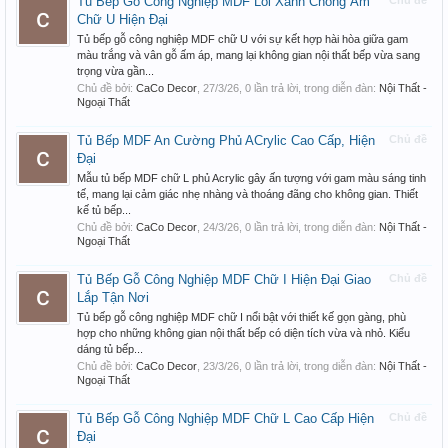
Tủ Bếp Gỗ Công Nghiệp MDF Lõi Xanh Chống Ẩm
Chủ đề
Chữ U Hiện Đại
Tủ bếp gỗ công nghiệp MDF chữ U với sự kết hợp hài hòa giữa gam
màu trắng và vân gỗ ấm áp, mang lại không gian nội thất bếp vừa sang
trọng vừa gần...
Chủ đề bởi:
CaCo Decor
,
27/3/26
, 0 lần trả lời, trong diễn đàn:
Nội Thất -
Ngoại Thất
Tủ Bếp MDF An Cường Phủ ACrylic Cao Cấp, Hiện
Chủ đề
Đại
Mẫu tủ bếp MDF chữ L phủ Acrylic gây ấn tượng với gam màu sáng tinh
tế, mang lại cảm giác nhẹ nhàng và thoáng đãng cho không gian. Thiết
kế tủ bếp...
Chủ đề bởi:
CaCo Decor
,
24/3/26
, 0 lần trả lời, trong diễn đàn:
Nội Thất -
Ngoại Thất
Tủ Bếp Gỗ Công Nghiệp MDF Chữ I Hiện Đại Giao
Chủ đề
Lắp Tận Nơi
Tủ bếp gỗ công nghiệp MDF chữ I nổi bật với thiết kế gọn gàng, phù
hợp cho những không gian nội thất bếp có diện tích vừa và nhỏ. Kiểu
dáng tủ bếp...
Chủ đề bởi:
CaCo Decor
,
23/3/26
, 0 lần trả lời, trong diễn đàn:
Nội Thất -
Ngoại Thất
Tủ Bếp Gỗ Công Nghiệp MDF Chữ L Cao Cấp Hiện
Chủ đề
Đại