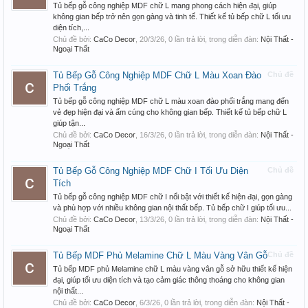
Tủ bếp gỗ công nghiệp MDF chữ L mang phong cách hiện đại, giúp
không gian bếp trở nên gọn gàng và tinh tế. Thiết kế tủ bếp chữ L tối ưu
diện tích,...
Chủ đề bởi:
CaCo Decor
,
20/3/26
, 0 lần trả lời, trong diễn đàn:
Nội Thất -
Ngoại Thất
Tủ Bếp Gỗ Công Nghiệp MDF Chữ L Màu Xoan Đào
Chủ đề
Phối Trắng
Tủ bếp gỗ công nghiệp MDF chữ L màu xoan đào phối trắng mang đến
vẻ đẹp hiện đại và ấm cúng cho không gian bếp. Thiết kế tủ bếp chữ L
giúp tận...
Chủ đề bởi:
CaCo Decor
,
16/3/26
, 0 lần trả lời, trong diễn đàn:
Nội Thất -
Ngoại Thất
Tủ Bếp Gỗ Công Nghiệp MDF Chữ I Tối Ưu Diện
Chủ đề
Tích
Tủ bếp gỗ công nghiệp MDF chữ I nổi bật với thiết kế hiện đại, gọn gàng
và phù hợp với nhiều không gian nội thất bếp. Tủ bếp chữ I giúp tối ưu...
Chủ đề bởi:
CaCo Decor
,
13/3/26
, 0 lần trả lời, trong diễn đàn:
Nội Thất -
Ngoại Thất
Tủ Bếp MDF Phủ Melamine Chữ L Màu Vàng Vân Gỗ
Chủ đề
Tủ bếp MDF phủ Melamine chữ L màu vàng vân gỗ sở hữu thiết kế hiện
đại, giúp tối ưu diện tích và tạo cảm giác thông thoáng cho không gian
nội thất...
Chủ đề bởi:
CaCo Decor
,
6/3/26
, 0 lần trả lời, trong diễn đàn:
Nội Thất -