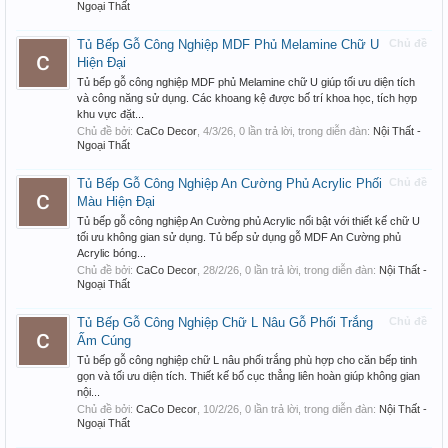
Ngoại Thất
Tủ Bếp Gỗ Công Nghiệp MDF Phủ Melamine Chữ U
Chủ đề
Hiện Đại
Tủ bếp gỗ công nghiệp MDF phủ Melamine chữ U giúp tối ưu diện tích
và công năng sử dụng. Các khoang kệ được bố trí khoa học, tích hợp
khu vực đặt...
Chủ đề bởi:
CaCo Decor
,
4/3/26
, 0 lần trả lời, trong diễn đàn:
Nội Thất -
Ngoại Thất
Tủ Bếp Gỗ Công Nghiệp An Cường Phủ Acrylic Phối
Chủ đề
Màu Hiện Đại
Tủ bếp gỗ công nghiệp An Cường phủ Acrylic nổi bật với thiết kế chữ U
tối ưu không gian sử dụng. Tủ bếp sử dụng gỗ MDF An Cường phủ
Acrylic bóng...
Chủ đề bởi:
CaCo Decor
,
28/2/26
, 0 lần trả lời, trong diễn đàn:
Nội Thất -
Ngoại Thất
Tủ Bếp Gỗ Công Nghiệp Chữ L Nâu Gỗ Phối Trắng
Chủ đề
Ấm Cúng
Tủ bếp gỗ công nghiệp chữ L nâu phối trắng phù hợp cho căn bếp tinh
gọn và tối ưu diện tích. Thiết kế bố cục thẳng liên hoàn giúp không gian
nội...
Chủ đề bởi:
CaCo Decor
,
10/2/26
, 0 lần trả lời, trong diễn đàn:
Nội Thất -
Ngoại Thất