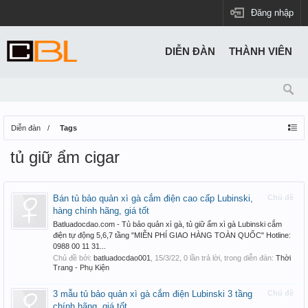
Đăng nhập
DIỄN ĐÀN
THÀNH VIÊN
Diễn đàn
Tags
tủ giữ ẩm cigar
Bán tủ bảo quản xì gà cắm điện cao cấp Lubinski,
Chủ đề
hàng chính hãng, giá tốt
Batluadocdao.com - Tủ bảo quản xì gà, tủ giữ ẩm xì gà Lubinski cắm
điện tự động 5,6,7 tầng "MIỄN PHÍ GIAO HÀNG TOÀN QUỐC" Hotline:
0988 00 11 31...
Chủ đề bởi:
batluadocdao001
,
15/3/22
, 0 lần trả lời, trong diễn đàn:
Thời
Trang - Phụ Kiện
3 mẫu tủ bảo quản xì gà cắm điện Lubinski 3 tầng
Chủ đề
chính hãng, giá tốt