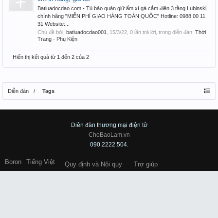
Batluadocdao.com - Tủ bảo quản giữ ẩm xì gà cắm điện 3 tầng Lubinski,
chính hãng "MIỄN PHÍ GIAO HÀNG TOÀN QUỐC" Hotline: 0988 00 11
31 Website:...
Chủ đề bởi:
batluadocdao001
,
15/3/22
, 0 lần trả lời, trong diễn đàn:
Thời
Trang - Phụ Kiện
Hiển thị kết quả từ 1 đến 2 của 2
Diễn đàn
Tags
Diên đàn thương mại điện tử
ChoBaoLam.vn
090.2222.504.
Boron
Tiếng Việt
Quy định và Nội quy
Trợ giúp