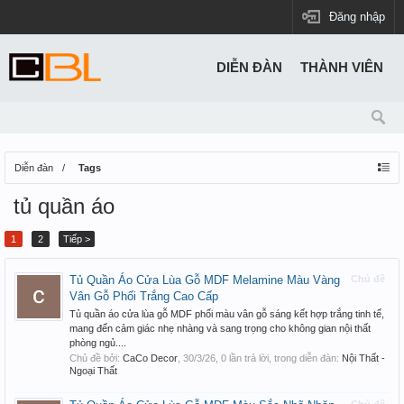
Đăng nhập
DIỄN ĐÀN
THÀNH VIÊN
Diễn đàn
Tags
tủ quần áo
1
2
Tiếp >
Tủ Quần Áo Cửa Lùa Gỗ MDF Melamine Màu Vàng
Chủ đề
Vân Gỗ Phối Trắng Cao Cấp
Tủ quần áo cửa lùa gỗ MDF phối màu vân gỗ sáng kết hợp trắng tinh tế,
mang đến cảm giác nhẹ nhàng và sang trọng cho không gian nội thất
phòng ngủ....
Chủ đề bởi:
CaCo Decor
,
30/3/26
, 0 lần trả lời, trong diễn đàn:
Nội Thất -
Ngoại Thất