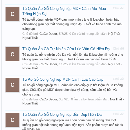
Tủ Quần Áo Gỗ Công Nghiệp MDF Cánh Mở Màu
Chủ đề
Trắng Hiện Đại
Tủ áo gỗ công nghiệp MDF cánh mở màu trắng là lựa chọn hoàn hảo
cho không gian nội thất phòng ngủ hiện đại. Thiết kế tủ áo cánh mở màu
trắng tạo...
Chủ đề bởi:
CaCo Decor
,
5/8/25
, 0 lần trả lời, trong diễn đàn:
Nội Thất -
Ngoại Thất
Tủ Quần Áo Gỗ Tự Nhiên Cửa Lùa Vân Gỗ Hiện Đại
Chủ đề
Tủ quần áo gỗ tự nhiên cửa lùa vân gỗ hiện đại là lựa chọn lý tưởng cho
không gian nội thất phòng ngủ. Thiết kế cửa lùa giúp tiết kiệm tối đa...
Chủ đề bởi:
CaCo Decor
,
1/8/25
, 0 lần trả lời, trong diễn đàn:
Nội Thất -
Ngoại Thất
Tủ Áo Gỗ Công Nghiệp MDF Cánh Lùa Cao Cấp
Chủ đề
Tủ áo gỗ công nghiệp MDF cánh lùa cao cấp giúp tiết kiệm tối đa không
gian. Chất liệu gỗ MDF được chọn lựa kỹ càng, đảm bảo độ bền và
chống cong...
Chủ đề bởi:
CaCo Decor
,
30/7/25
, 0 lần trả lời, trong diễn đàn:
Nội Thất -
Ngoại Thất
Tủ Quần Áo Gỗ Công Nghiệp Bền Đẹp Hiện Đại
Chủ đề
Tủ quần áo gỗ công nghiệp là lựa chọn hoàn hảo để mang đến một
không gian nội thất phòng ngủ đẹp, tiện nghi. Sản phẩm được chế tác từ
gỗ MDF chất...