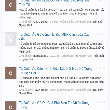
Tủ Quần Áo Cửa Lùa Gỗ MDF Màu Sắc Nhã Nhặn
Chủ đề
Tinh Tế
Mẫu tủ quần áo cửa lùa gỗ MDF màu vân gỗ sáng kết hợp trắng tinh tế,
mang lại cảm giác nhẹ nhàng và thanh lịch cho không gian nội thất
phòng ngủ....
Chủ đề bởi:
CaCo Decor
,
28/3/26
, 0 lần trả lời, trong diễn đàn:
Nội Thất -
Ngoại Thất
Tủ Quần Áo Gỗ Công Nghiệp MDF Cánh Lùa Cao
Chủ đề
Cấp
Tủ quần áo gỗ công nghiệp MDF cánh lùa là sự lựa chọn lý tưởng cho
không gian nội thất phòng ngủ hiện đại. Tủ quần áo được sản xuất từ gỗ
MDF phủ...
Chủ đề bởi:
maikacaco1
,
12/11/25
, 0 lần trả lời, trong diễn đàn:
Nội Thất
- Ngoại Thất
Tủ Quần Áo Cánh Kính Cửa Lùa Kết Hợp Kệ Trang
Chủ đề
Trí Hiện Đại
Tủ quần áo cánh kính cửa lùa kết hợp kệ trang trí là sự kết hợp hoàn
hảo giữa tính thẩm mỹ và công năng, mang đến không gian lưu trữ hiện
đại,...
Chủ đề bởi:
CaCo Decor
,
13/9/25
, 0 lần trả lời, trong diễn đàn:
Nội Thất -
Ngoại Thất
Tủ Quần Áo Gỗ Óc Chó Phủ Sơn Tự Nhiên Sang
Chủ đề
Trọng