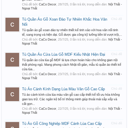
Chủ đề bởi:
CaCo Decor
,
28/7/25
, 0 lần trả lời, trong diễn đàn:
Nội Thất -
Ngoại Thất
Tủ Quần Áo Gỗ Xoan Đào Tự Nhiên Khắc Hoa Văn
Chủ đề
Nổi
Tủ quần áo gỗ xoan đào tự nhiên thiết kế tinh xảo với hoa văn nổi tinh
tế, sang trọng và hiện đại. Gỗ được gia công kỹ lưỡng bền bỉ vượt trội,...
Chủ đề bởi:
CaCo Decor
,
25/7/25
, 0 lần trả lời, trong diễn đàn:
Nội Thất -
Ngoại Thất
Tủ Quần Áo Cửa Lùa Gỗ MDF Kiểu Nhật Hiện Đại
Chủ đề
Tủ quần áo cửa lùa gỗ MDF là lựa chọn hoàn hảo cho không gian nội
thất phòng ngủ. Mang phong cách Nhật tối giản, mẫu tủ quần áo thiết kế
cửa lùa...
Chủ đề bởi:
CaCo Decor
,
23/7/25
, 0 lần trả lời, trong diễn đàn:
Nội Thất -
Ngoại Thất
Tủ Áo Cánh Kính Dạng Lùa Màu Vân Gỗ Cao Cấp
Chủ đề
Tủ áo cánh kính cửa lùa màu vân gỗ cao cấp thiết kế tối ưu hóa không
gian lưu trữ. Các ngăn kệ bố trí thông minh giúp thoải mái sắp xếp và
cất gọn...
Chủ đề bởi:
CaCo Decor
,
22/7/25
, 0 lần trả lời, trong diễn đàn:
Nội Thất -
Ngoại Thất
Tủ Áo Gỗ Công Nghiệp MDF Cánh Lùa Cao Cấp
Chủ đề