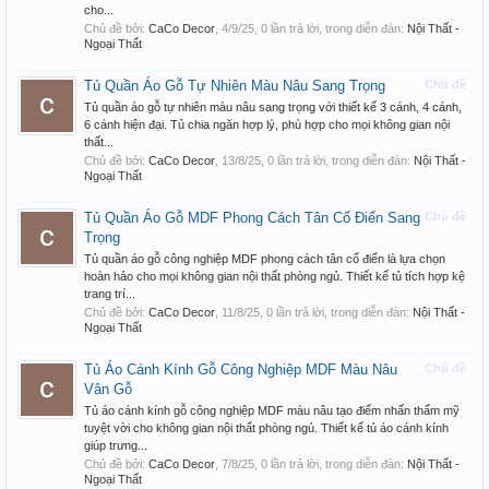
cho...
Chủ đề bởi:
CaCo Decor
,
4/9/25
, 0 lần trả lời, trong diễn đàn:
Nội Thất -
Ngoại Thất
Tủ Quần Áo Gỗ Tự Nhiên Màu Nâu Sang Trọng
Chủ đề
Tủ quần áo gỗ tự nhiên màu nâu sang trọng với thiết kế 3 cánh, 4 cánh,
6 cánh hiện đại. Tủ chia ngăn hợp lý, phù hợp cho mọi không gian nội
thất...
Chủ đề bởi:
CaCo Decor
,
13/8/25
, 0 lần trả lời, trong diễn đàn:
Nội Thất -
Ngoại Thất
Tủ Quần Áo Gỗ MDF Phong Cách Tân Cổ Điển Sang
Chủ đề
Trọng
Tủ quần áo gỗ công nghiệp MDF phong cách tân cổ điển là lựa chọn
hoàn hảo cho mọi không gian nội thất phòng ngủ. Thiết kế tủ tích hợp kệ
trang trí...
Chủ đề bởi:
CaCo Decor
,
11/8/25
, 0 lần trả lời, trong diễn đàn:
Nội Thất -
Ngoại Thất
Tủ Áo Cánh Kính Gỗ Công Nghiệp MDF Màu Nâu
Chủ đề
Vân Gỗ
Tủ áo cánh kính gỗ công nghiệp MDF màu nâu tạo điểm nhấn thẩm mỹ
tuyệt vời cho không gian nội thất phòng ngủ. Thiết kế tủ áo cánh kính
giúp trưng...
Chủ đề bởi:
CaCo Decor
,
7/8/25
, 0 lần trả lời, trong diễn đàn:
Nội Thất -
Ngoại Thất