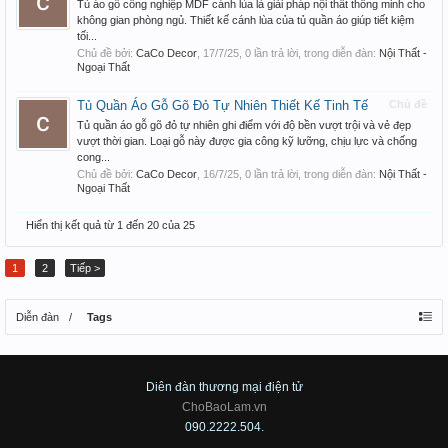
Tủ áo gỗ công nghiệp MDF cánh lùa là giải pháp nội thất thông minh cho
không gian phòng ngủ. Thiết kế cánh lùa của tủ quần áo giúp tiết kiệm
tối...
Chủ đề bởi:
CaCo Decor
,
17/7/25
, 0 lần trả lời, trong diễn đàn:
Nội Thất -
Ngoại Thất
Tủ Quần Áo Gỗ Gõ Đỏ Tự Nhiên Thiết Kế Tinh Tế
Chủ đề
Tủ quần áo gỗ gõ đỏ tự nhiên ghi điểm với độ bền vượt trội và vẻ đẹp
vượt thời gian. Loại gỗ này được gia công kỹ lưỡng, chịu lực và chống
cong...
Chủ đề bởi:
CaCo Decor
,
16/7/25
, 0 lần trả lời, trong diễn đàn:
Nội Thất -
Ngoại Thất
Hiển thị kết quả từ 1 đến 20 của 25
1
2
Tiếp >
Diễn đàn
Tags
Diên đàn thương mại điện tử
ChoBaoLam.vn
090.2222.504.