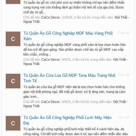
Tủ quần áo gỗ óc chó phủ sơn tự nhiên không chỉ tạo nên điểm nhấn
sang trọng mà còn khẳng định gu thẩm mỹ tinh tế của gia chủ. Được
chế tác từ gỗ...
Chủ đề bởi:
CaCo Decor
,
11/9/25
, 0 lần trả lời, trong diễn đàn:
Nội Thất -
Ngoại Thất
Tủ Quần Áo Gỗ Công Nghiệp MDF Màu Vàng Phối
Chủ đề
Xám
Tủ quần áo gỗ công nghiệp MDF vàng phối xám là lựa chọn hoàn hảo
để lưu trữ đồ gọn gàng. Sản phẩm được chế tác từ gỗ MDF cao cấp
bền chắc, chống...
Chủ đề bởi:
CaCo Decor
,
9/9/25
, 0 lần trả lời, trong diễn đàn:
Nội Thất -
Ngoại Thất
Tủ Quần Áo Cửa Lùa Gỗ MDF Tone Màu Trang Nhã
Chủ đề
Tinh Tế
Tủ quần áo cửa lùa gỗ MDF hiện đại là lựa chọn hoàn hảo cho không
gian nội thất phòng ngủ. Bề mặt gỗ được xử lý láng mịn, mang lại cảm
giác trơn...
Chủ đề bởi:
CaCo Decor
,
6/9/25
, 0 lần trả lời, trong diễn đàn:
Nội Thất -
Ngoại Thất
Tủ Quần Áo Gỗ Công Nghiệp Phối Lưới Mây Hiện
Chủ đề
Đại
Tủ quần áo gỗ công nghiệp phối lưới mây thiết kế 4 cánh hiện đại, đa
công năng. Chi tiết lưới mây được đan tỉ mỉ, tạo nên điểm nhấn độc đáo