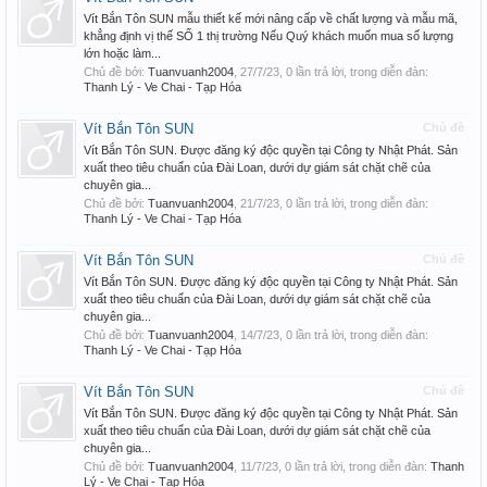
Vít Bắn Tôn SUN mẫu thiết kế mới nâng cấp về chất lượng và mẫu mã,
khẳng định vị thế SỐ 1 thị trường Nếu Quý khách muốn mua số lượng
lớn hoặc làm...
Chủ đề bởi:
Tuanvuanh2004
,
27/7/23
, 0 lần trả lời, trong diễn đàn:
Thanh Lý - Ve Chai - Tạp Hóa
Vít Bắn Tôn SUN
Chủ đề
Vít Bắn Tôn SUN. Được đăng ký độc quyền tại Công ty Nhật Phát. Sản
xuất theo tiêu chuẩn của Đài Loan, dưới dự giám sát chặt chẽ của
chuyên gia...
Chủ đề bởi:
Tuanvuanh2004
,
21/7/23
, 0 lần trả lời, trong diễn đàn:
Thanh Lý - Ve Chai - Tạp Hóa
Vít Bắn Tôn SUN
Chủ đề
Vít Bắn Tôn SUN. Được đăng ký độc quyền tại Công ty Nhật Phát. Sản
xuất theo tiêu chuẩn của Đài Loan, dưới dự giám sát chặt chẽ của
chuyên gia...
Chủ đề bởi:
Tuanvuanh2004
,
14/7/23
, 0 lần trả lời, trong diễn đàn:
Thanh Lý - Ve Chai - Tạp Hóa
Vít Bắn Tôn SUN
Chủ đề
Vít Bắn Tôn SUN. Được đăng ký độc quyền tại Công ty Nhật Phát. Sản
xuất theo tiêu chuẩn của Đài Loan, dưới dự giám sát chặt chẽ của
chuyên gia...
Chủ đề bởi:
Tuanvuanh2004
,
11/7/23
, 0 lần trả lời, trong diễn đàn:
Thanh
Lý - Ve Chai - Tạp Hóa