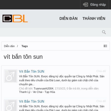
Đăng nhập
DIỄN ĐÀN
THÀNH VIÊN
Diễn đàn
Tags
vít bắn tôn sun
Vít Bắn Tôn SUN
Chủ đề
Vít Bắn Tôn SUN. Được đăng ký độc quyền tại Công ty Nhật Phát. Sản
xuất theo tiêu chuẩn của Đài Loan, dưới dự giám sát chặt chẽ của
chuyên gia...
Chủ đề bởi:
Tuanvuanh2004
,
17/10/23
, 0 lần trả lời, trong diễn đàn:
Thanh Lý - Ve Chai - Tạp Hóa
Vít Bắn Tôn SUN
Chủ đề
Vít Bắn Tôn SUN. Được đăng ký độc quyền tại Công ty Nhật Phát. Sản
xuất theo tiêu chuẩn của Đài Loan, dưới dự giám sát chặt chẽ của