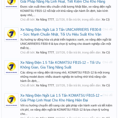
Giải Pháp Nâng Hạ Linh Hoạt, Tiết Kiệm Cho Kho Hàng
Được sản xuất theo tiêu chuẩn chất lượng Nhật Bản, xe nâng điện ngồi
KOMATSU FB15-12 nổi bật với khả năng vận hành ổn định, bán kính
quay nhỏ,...
Chủ đề bởi:
Xe Nâng 7777
,
11/7/26
, 8 lần trả lời, trong diễn đàn:
Xe Cộ
Xe Nâng Điện Ngồi Lái 3 Tấn UNICARRIERS FB30-8
Chủ đề
– Sức Mạnh Chuẩn Nhật, Tối Ưu Hiệu Suất Kho Vận
Xu hướng tự động hóa và phát triển logistics xanh, xe nâng điện ngồi lái
UNICARRIERS FB30-8 là lựa chọn lý tưởng cho doanh nghiệp cần một
thiết bị...
Chủ đề bởi:
Xe Nâng 7777
,
10/7/26
, 0 lần trả lời, trong diễn đàn:
Xe Cộ
Xe Nâng Điện 1.5 Tấn KOMATSU FB15-12 – Tối Ưu
Chủ đề
Không Gian, Gia Tăng Năng Suất
Các dòng xe nâng điện tải trọng nhỏ, KOMATSU FB15-12 là một trong
những model được nhiều doanh nghiệp tin tưởng nhờ khả năng vận
hành ổn định,...
Chủ đề bởi:
Xe Nâng 7777
,
10/7/26
, 3 lần trả lời, trong diễn đàn:
Xe Cộ
Xe Nâng Điện Ngồi Lái 1.5 Tấn KOMATSU FB15-12 –
Chủ đề
Giải Pháp Linh Hoạt Cho Kho Hàng Hiện Đại
Với xu hướng chuyển đổi sang các giải pháp vận hành xanh và tiết kiệm
chi phí, xe nâng điện ngồi lái KOMATSU FB15-12 là lựa chọn lý tưởng
cho...