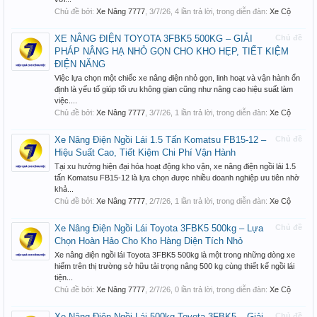
Chủ đề bởi:
Xe Nâng 7777
,
3/7/26
, 4 lần trả lời, trong diễn đàn:
Xe Cộ
XE NÂNG ĐIỆN TOYOTA 3FBK5 500KG – GIẢI
Chủ đề
PHÁP NÂNG HẠ NHỎ GỌN CHO KHO HẸP, TIẾT KIỆM
ĐIỆN NĂNG
Việc lựa chọn một chiếc xe nâng điện nhỏ gọn, linh hoạt và vận hành ổn
định là yếu tố giúp tối ưu không gian cũng như nâng cao hiệu suất làm
việc....
Chủ đề bởi:
Xe Nâng 7777
,
3/7/26
, 1 lần trả lời, trong diễn đàn:
Xe Cộ
Xe Nâng Điện Ngồi Lái 1.5 Tấn Komatsu FB15-12 –
Chủ đề
Hiệu Suất Cao, Tiết Kiệm Chi Phí Vận Hành
Tại xu hướng hiện đại hóa hoạt động kho vận, xe nâng điện ngồi lái 1.5
tấn Komatsu FB15-12 là lựa chọn được nhiều doanh nghiệp ưu tiên nhờ
khả...
Chủ đề bởi:
Xe Nâng 7777
,
2/7/26
, 1 lần trả lời, trong diễn đàn:
Xe Cộ
Xe Nâng Điện Ngồi Lái Toyota 3FBK5 500kg – Lựa
Chủ đề
Chọn Hoàn Hảo Cho Kho Hàng Diện Tích Nhỏ
Xe nâng điện ngồi lái Toyota 3FBK5 500kg là một trong những dòng xe
hiếm trên thị trường sở hữu tải trọng nâng 500 kg cùng thiết kế ngồi lái
tiện...
Chủ đề bởi:
Xe Nâng 7777
,
2/7/26
, 0 lần trả lời, trong diễn đàn:
Xe Cộ
Xe Nâng Điện Ngồi Lái 500kg Toyota 3FBK5 – Giải
Chủ đề