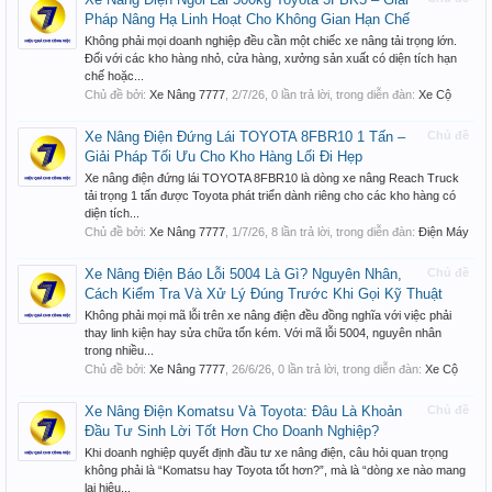
Pháp Nâng Hạ Linh Hoạt Cho Không Gian Hạn Chế
Không phải mọi doanh nghiệp đều cần một chiếc xe nâng tải trọng lớn.
Đối với các kho hàng nhỏ, cửa hàng, xưởng sản xuất có diện tích hạn
chế hoặc...
Chủ đề bởi:
Xe Nâng 7777
,
2/7/26
, 0 lần trả lời, trong diễn đàn:
Xe Cộ
Xe Nâng Điện Đứng Lái TOYOTA 8FBR10 1 Tấn –
Chủ đề
Giải Pháp Tối Ưu Cho Kho Hàng Lối Đi Hẹp
Xe nâng điện đứng lái TOYOTA 8FBR10 là dòng xe nâng Reach Truck
tải trọng 1 tấn được Toyota phát triển dành riêng cho các kho hàng có
diện tích...
Chủ đề bởi:
Xe Nâng 7777
,
1/7/26
, 8 lần trả lời, trong diễn đàn:
Điện Máy
Xe Nâng Điện Báo Lỗi 5004 Là Gì? Nguyên Nhân,
Chủ đề
Cách Kiểm Tra Và Xử Lý Đúng Trước Khi Gọi Kỹ Thuật
Không phải mọi mã lỗi trên xe nâng điện đều đồng nghĩa với việc phải
thay linh kiện hay sửa chữa tốn kém. Với mã lỗi 5004, nguyên nhân
trong nhiều...
Chủ đề bởi:
Xe Nâng 7777
,
26/6/26
, 0 lần trả lời, trong diễn đàn:
Xe Cộ
Xe Nâng Điện Komatsu Và Toyota: Đâu Là Khoản
Chủ đề
Đầu Tư Sinh Lời Tốt Hơn Cho Doanh Nghiệp?
Khi doanh nghiệp quyết định đầu tư xe nâng điện, câu hỏi quan trọng
không phải là “Komatsu hay Toyota tốt hơn?”, mà là “dòng xe nào mang
lại hiệu...