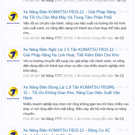
Chủ đề bởi:
Xe Nâng 7777
,
10/7/26
, 1 lần trả lời, trong diễn đàn:
Xe Cộ
Xe Nâng Điện KOMATSU FB15-12 – Giải Pháp Nâng
Chủ đề
Hạ Tối Ưu Cho Nhà Máy Và Trung Tâm Phân Phối
Việc tối ưu chi phí vận hành, nâng cao hiệu suất và hướng tới mô hình
sản xuất xanh, xe nâng điện đang trở thành lựa chọn thay thế hiệu quả
cho...
Chủ đề bởi:
Xe Nâng 7777
,
9/7/26
, 3 lần trả lời, trong diễn đàn:
Xe Cộ
Xe Nâng Điện Ngồi Lái 1.5 Tấn KOMATSU FB15-12 –
Chủ đề
Giải Pháp Nâng Hạ Linh Hoạt, Tiết Kiệm Điện Cho Kho
Với xu hướng chuyển đổi sang các giải pháp vận hành xanh, xe nâng
điện đang dần trở thành lựa chọn ưu tiên của nhiều doanh nghiệp nhờ
khả năng...
Chủ đề bởi:
Xe Nâng 7777
,
9/7/26
, 1 lần trả lời, trong diễn đàn:
Xe Cộ
Xe Nâng Điện Đứng Lái 1.8 Tấn KOMATSU FB18RL-
Chủ đề
15 – Tối Ưu Không Gian Kho, Nâng Cao Hiệu Suất Vận
Hành
Nhiều doanh nghiệp lựa chọn mở rộng không gian lưu trữ theo chiều cao
thay vì mở rộng diện tích mặt bằng. Điều này đòi hỏi một dòng xe nâng
chuyên...
Chủ đề bởi:
Xe Nâng 7777
,
8/7/26
, 2 lần trả lời, trong diễn đàn:
Xe Cộ
Xe Nâng Điện KOMATSU FB15-12 – Động Cơ AC
Chủ đề