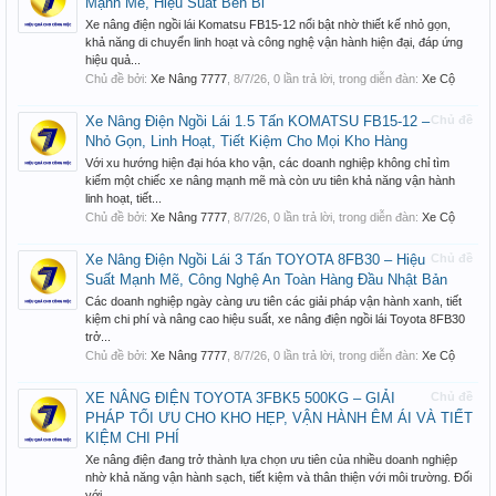
Mạnh Mẽ, Hiệu Suất Bền Bỉ
Xe nâng điện ngồi lái Komatsu FB15-12 nổi bật nhờ thiết kế nhỏ gọn,
khả năng di chuyển linh hoạt và công nghệ vận hành hiện đại, đáp ứng
hiệu quả...
Chủ đề bởi:
Xe Nâng 7777
,
8/7/26
, 0 lần trả lời, trong diễn đàn:
Xe Cộ
Xe Nâng Điện Ngồi Lái 1.5 Tấn KOMATSU FB15-12 –
Chủ đề
Nhỏ Gọn, Linh Hoạt, Tiết Kiệm Cho Mọi Kho Hàng
Với xu hướng hiện đại hóa kho vận, các doanh nghiệp không chỉ tìm
kiếm một chiếc xe nâng mạnh mẽ mà còn ưu tiên khả năng vận hành
linh hoạt, tiết...
Chủ đề bởi:
Xe Nâng 7777
,
8/7/26
, 0 lần trả lời, trong diễn đàn:
Xe Cộ
Xe Nâng Điện Ngồi Lái 3 Tấn TOYOTA 8FB30 – Hiệu
Chủ đề
Suất Mạnh Mẽ, Công Nghệ An Toàn Hàng Đầu Nhật Bản
Các doanh nghiệp ngày càng ưu tiên các giải pháp vận hành xanh, tiết
kiệm chi phí và nâng cao hiệu suất, xe nâng điện ngồi lái Toyota 8FB30
trở...
Chủ đề bởi:
Xe Nâng 7777
,
8/7/26
, 0 lần trả lời, trong diễn đàn:
Xe Cộ
XE NÂNG ĐIỆN TOYOTA 3FBK5 500KG – GIẢI
Chủ đề
PHÁP TỐI ƯU CHO KHO HẸP, VẬN HÀNH ÊM ÁI VÀ TIẾT
KIỆM CHI PHÍ
Xe nâng điện đang trở thành lựa chọn ưu tiên của nhiều doanh nghiệp
nhờ khả năng vận hành sạch, tiết kiệm và thân thiện với môi trường. Đối
với...