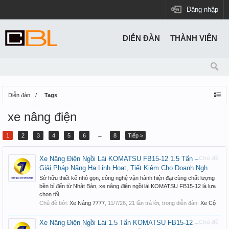
Đăng nhập
DIỄN ĐÀN
THÀNH VIÊN
Diễn đàn
Tags
xe nâng điện
1
2
3
4
5
6
→
8
Tiếp >
Xe Nâng Điện Ngồi Lái KOMATSU FB15-12 1.5 Tấn –
Chủ đề
Giải Pháp Nâng Hạ Linh Hoạt, Tiết Kiệm Cho Doanh Ngh
Sở hữu thiết kế nhỏ gọn, công nghệ vận hành hiện đại cùng chất lượng
bền bỉ đến từ Nhật Bản, xe nâng điện ngồi lái KOMATSU FB15-12 là lựa
chọn tối...
Chủ đề bởi:
Xe Nâng 7777
,
11/7/26
, 21 lần trả lời, trong diễn đàn:
Xe Cộ
Xe Nâng Điện Ngồi Lái 1.5 Tấn KOMATSU FB15-12 –
Chủ đề