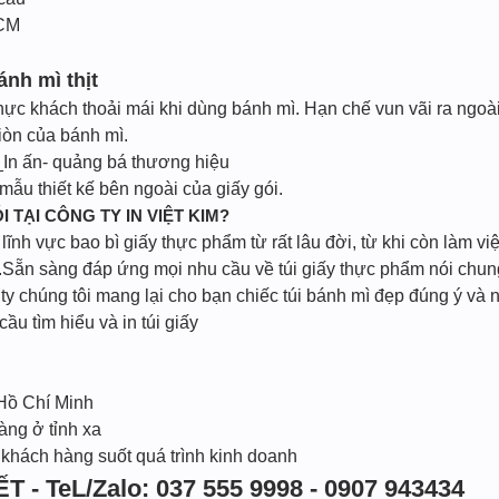
HCM
nh mì thịt
thực khách thoải mái khi dùng bánh mì. Hạn chế vun vãi ra ngoài
iòn của bánh mì.
In ấn- quảng bá thương hiệu
ẫu thiết kế bên ngoài của giấy gói.
I TẠI CÔNG TY IN VIỆT KIM?
ĩnh vực bao bì giấy thực phẩm từ rất lâu đời, từ khi còn làm vi
Sẵn sàng đáp ứng mọi nhu cầu về túi giấy thực phẩm nói chung 
 chúng tôi mang lại cho bạn chiếc túi bánh mì đẹp đúng ý và n
cầu tìm hiểu và in túi giấy
 Hồ Chí Minh
àng ở tỉnh xa
 khách hàng suốt quá trình kinh doanh
T - TeL/Zalo: 037 555 9998 - 0907 943434