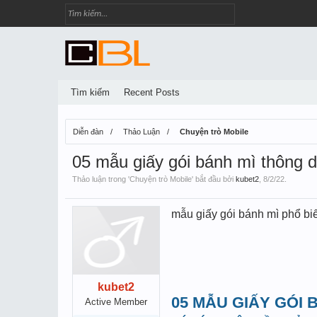
Tìm kiếm
Recent Posts
Diễn đàn
Thảo Luận
Chuyện trò Mobile
05 mẫu giấy gói bánh mì thông 
Thảo luận trong '
Chuyện trò Mobile
' bắt đầu bởi
kubet2
,
8/2/22
.
mẫu giấy gói bánh mì phổ bi
kubet2
05 MẪU GIẤY GÓI
Active Member