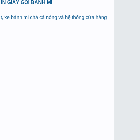
N GIẤY GÓI BÁNH MÌ
hịt, xe bánh mì chả cá nóng và hệ thống cửa hàng