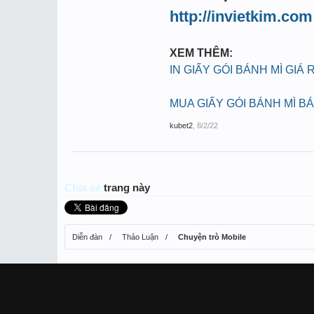
http://invietkim.com
XEM THÊM:
IN GIẤY GÓI BÁNH MÌ GIÁ 
MUA GIẤY GÓI BÁNH MÌ B
kubet2
,
8/2/22
Chia sẻ
trang này
Diễn đàn
Thảo Luận
Chuyện trò Mobile