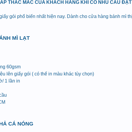
ĐÁP THẮC MẮC CỦA KHÁCH HÀNG KHI CÓ NHU CẦU ĐẶT I
 giấy gói phổ biến nhất hiện nay. Dành cho cửa hàng bánh mì t
BÁNH MÌ LẠT
ợng 60gsm
u lên giấy gói ( có thể in màu khác tùy chọn)
/ 1 lần in
 cầu
HCM
CHẢ CÁ NÓNG