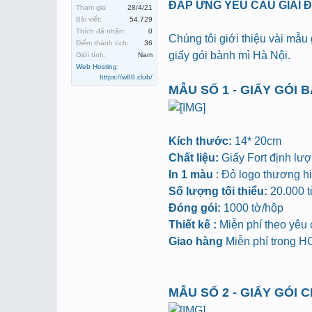
ĐÁP ỨNG YÊU CẦU GIẢI 
Tham gia:
28/4/21
Bài viết:
54,729
Thích đã nhận:
0
Chúng tôi giới thiệu vài mẫu
Điểm thành tích:
36
giấy gói bành mì Hà Nội.
Giới tính:
Nam
Web Hosting
:
https://w88.club/
MẪU SỐ 1 - GIẤY GÓI 
Kích thước:
14* 20cm
Chất liệu:
Giấy Fort định lư
In 1 màu
: Đỏ logo thương hiệ
Số lượng tối thiểu:
20.000 tờ
Đóng gói:
1000 tờ/hộp
Thiết kế :
Miễn phí theo yêu
Giao hàng
Miễn phí trong 
MẪU SỐ 2 - GIẤY GÓI 