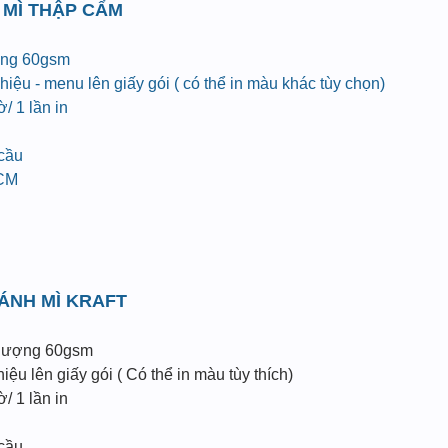
 MÌ THẬP CẨM
ợng 60gsm
iệu - menu lên giấy gói ( có thể in màu khác tùy chọn)
/ 1 lần in
 cầu
HCM
BÁNH MÌ KRAFT
 lượng 60gsm
ệu lên giấy gói ( Có thể in màu tùy thích)
/ 1 lần in
 cầu