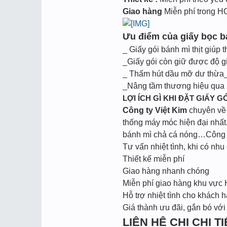
Giao hàng
Miễn phí trong 
Ưu điểm của giấy bọc bá
_ Giấy gói bánh mì thịt giúp 
_Giấy gói còn giữ được độ g
_ Thấm hút dầu mỡ dư thừa_
_Nâng tầm thương hiệu qua m
LỢI ÍCH GÌ KHI ĐẶT GIẤY GÓ
Công ty Việt Kim
chuyên về l
thống máy móc hiện đại nhất.
bánh mì chả cá nóng…Công ty
Tư vấn nhiệt tình, khi có nhu 
Thiết kế miễn phí
Giao hàng nhanh chóng
Miễn phí giao hàng khu vực
Hỗ trợ nhiệt tình cho khách h
Giá thành ưu đãi, gắn bó với
LIÊN HỆ CHI CHI TIẾ