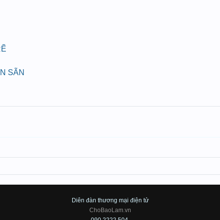
RẼ
ÁN SÃN
Diên đàn thương mại điện tử
ChoBaoLam.vn