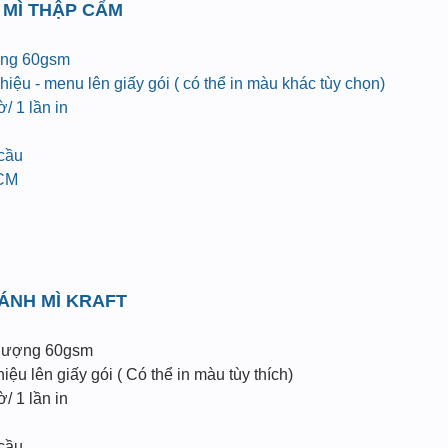
 MÌ THẬP CẨM
ợng 60gsm
iệu - menu lên giấy gói ( có thể in màu khác tùy chọn)
/ 1 lần in
 cầu
HCM
BÁNH MÌ KRAFT
 lượng 60gsm
ệu lên giấy gói ( Có thể in màu tùy thích)
/ 1 lần in
 cầu