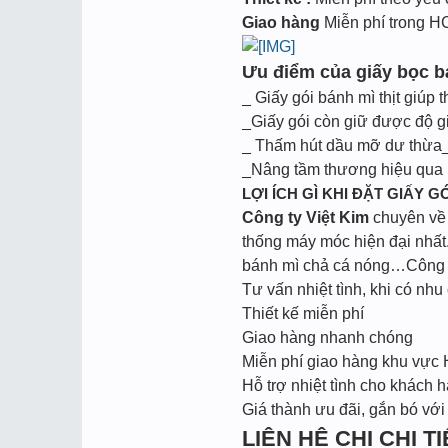
Giao hàng
Miễn phí trong 
Ưu điểm của giấy bọc bá
_ Giấy gói bánh mì thịt giúp 
_Giấy gói còn giữ được độ g
_ Thấm hút dầu mỡ dư thừa_
_Nâng tầm thương hiệu qua m
LỢI ÍCH GÌ KHI ĐẶT GIẤY GÓ
Công ty Việt Kim
chuyên về l
thống máy móc hiện đại nhất.
bánh mì chả cá nóng…Công ty
Tư vấn nhiệt tình, khi có nhu 
Thiết kế miễn phí
Giao hàng nhanh chóng
Miễn phí giao hàng khu vực
Hỗ trợ nhiệt tình cho khách h
Giá thành ưu đãi, gắn bó với
LIÊN HỆ CHI CHI TIẾ