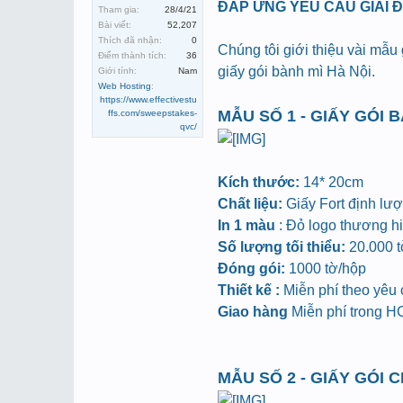
ĐÁP ỨNG YÊU CẦU GIẢI 
Tham gia:
28/4/21
Bài viết:
52,207
Thích đã nhận:
0
Chúng tôi giới thiệu vài mẫu
Điểm thành tích:
36
giấy gói bành mì Hà Nội.
Giới tính:
Nam
Web Hosting
:
https://www.effectivestu
MẪU SỐ 1 - GIẤY GÓI 
ffs.com/sweepstakes-
qvc/
Kích thước:
14* 20cm
Chất liệu:
Giấy Fort định lư
In 1 màu
: Đỏ logo thương hiệ
Số lượng tối thiểu:
20.000 tờ
Đóng gói:
1000 tờ/hộp
Thiết kế :
Miễn phí theo yêu
Giao hàng
Miễn phí trong 
MẪU SỐ 2 - GIẤY GÓI 