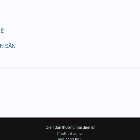
RẼ
ÁN SÃN
Diên đàn thương mại điện tử
ChoBaoLam.vn