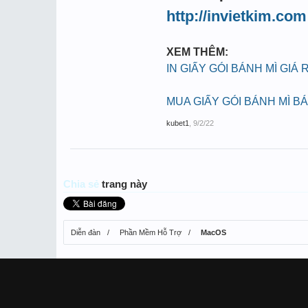
http://invietkim.com
XEM THÊM:
IN GIẤY GÓI BÁNH MÌ GIÁ 
MUA GIẤY GÓI BÁNH MÌ B
kubet1
,
9/2/22
Chia sẻ
trang này
Diễn đàn
Phần Mềm Hỗ Trợ
MacOS