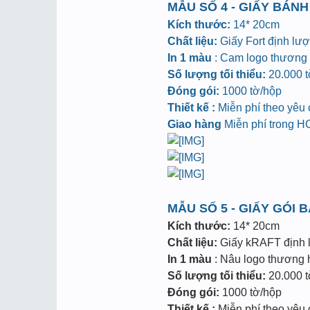
MẪU SỐ 4 - GIẤY BÁNH
Kích thước:
14* 20cm
Chất liệu:
Giấy Fort định lư
In 1 màu
: Cam logo thương h
Số lượng tối thiểu:
20.000 tờ
Đóng gói:
1000 tờ/hộp
Thiết kế :
Miễn phí theo yêu
Giao hàng
Miễn phí trong 
MẪU SỐ 5 - GIẤY GÓI 
Kích thước:
14* 20cm
Chất liệu:
Giấy kRAFT định
In 1 màu
: Nâu logo thương hi
Số lượng tối thiểu:
20.000 tờ
Đóng gói:
1000 tờ/hộp
Thiết kế :
Miễn phí theo yêu