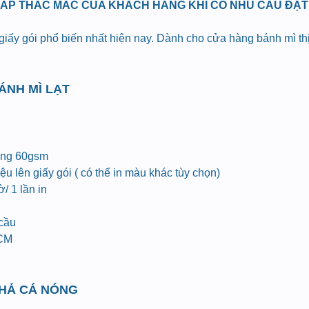
ĐÁP THẮC MẮC CỦA KHÁCH HÀNG KHI CÓ NHU CẦU ĐẶT I
 giấy gói phổ biến nhất hiện nay. Dành cho cửa hàng bánh mì t
BÁNH MÌ LẠT
ợng 60gsm
u lên giấy gói ( có thể in màu khác tùy chọn)
/ 1 lần in
 cầu
HCM
CHẢ CÁ NÓNG