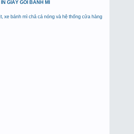
N GIẤY GÓI BÁNH MÌ
hịt, xe bánh mì chả cá nóng và hệ thống cửa hàng