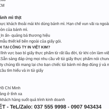
HCM
nh mì thịt
thực khách thoải mái khi dùng bánh mì. Hạn chế vun vãi ra ngoài
iòn của bánh mì.
In ấn- quảng bá thương hiệu
ẫu thiết kế bên ngoài của giấy gói.
I TẠI CÔNG TY IN VIỆT KIM?
ĩnh vực bao bì giấy thực phẩm từ rất lâu đời, từ khi còn làm vi
Sẵn sàng đáp ứng mọi nhu cầu về túi giấy thực phẩm nói chung 
 chúng tôi mang lại cho bạn chiếc túi bánh mì đẹp đúng ý và n
cầu tìm hiểu và in túi giấy
 Hồ Chí Minh
àng ở tỉnh xa
 khách hàng suốt quá trình kinh doanh
T - TeL/Zalo: 037 555 9998 - 0907 943434