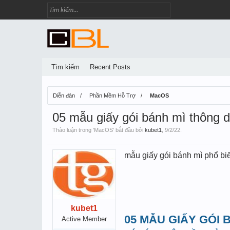
Tìm kiếm
Recent Posts
Diễn đàn
Phần Mềm Hỗ Trợ
MacOS
05 mẫu giấy gói bánh mì thông 
Thảo luận trong '
MacOS
' bắt đầu bởi
kubet1
,
9/2/22
.
mẫu giấy gói bánh mì phổ bi
kubet1
05 MẪU GIẤY GÓI
Active Member