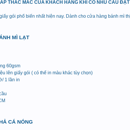
ĐÁP THẮC MẮC CỦA KHÁCH HÀNG KHI CÓ NHU CẦU ĐẶT I
 giấy gói phổ biến nhất hiện nay. Dành cho cửa hàng bánh mì t
BÁNH MÌ LẠT
ợng 60gsm
u lên giấy gói ( có thể in màu khác tùy chọn)
/ 1 lần in
 cầu
HCM
CHẢ CÁ NÓNG