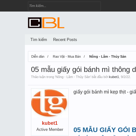
Tìm kiếm
Recent Posts
Diễn đàn
Rao Vặt - Mua Bán
Nông - Lâm - Thủy Sản
05 mẫu giấy gói bánh mì thông 
Thảo luận trong '
Nông - Lâm - Thủy Sản
' bắt đầu bởi
kubet1
,
9/2/22
.
giấy gói bánh mì kẹp thịt - g
kubet1
05 MẪU GIẤY GÓI
Active Member