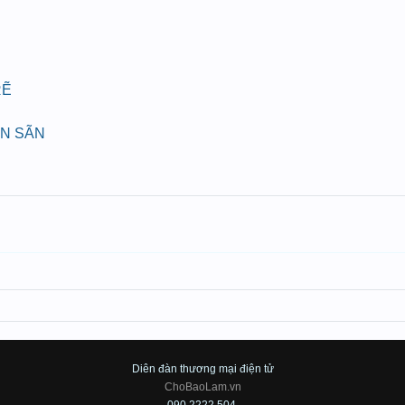
RẼ
ÁN SÃN
Diên đàn thương mại điện tử
ChoBaoLam.vn