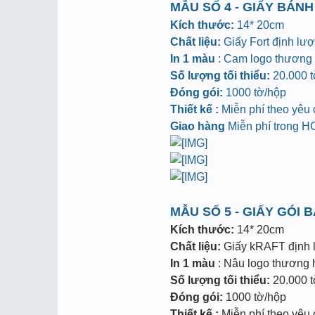
MẪU SỐ 4 - GIẤY BÁNH
Kích thước:
14* 20cm
Chất liệu:
Giấy Fort định lư
In 1 màu
: Cam logo thương h
Số lượng tối thiểu:
20.000 tờ
Đóng gói:
1000 tờ/hộp
Thiết kế :
Miễn phí theo yêu
Giao hàng
Miễn phí trong 
MẪU SỐ 5 - GIẤY GÓI 
Kích thước:
14* 20cm
Chất liệu:
Giấy kRAFT định
In 1 màu
: Nâu logo thương hi
Số lượng tối thiểu:
20.000 tờ
Đóng gói:
1000 tờ/hộp
Thiết kế :
Miễn phí theo yêu