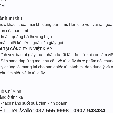
HCM
nh mì thịt
thực khách thoải mái khi dùng bánh mì. Hạn chế vun vãi ra ngoài
iòn của bánh mì.
In ấn- quảng bá thương hiệu
ẫu thiết kế bên ngoài của giấy gói.
I TẠI CÔNG TY IN VIỆT KIM?
ĩnh vực bao bì giấy thực phẩm từ rất lâu đời, từ khi còn làm vi
Sẵn sàng đáp ứng mọi nhu cầu về túi giấy thực phẩm nói chung 
 chúng tôi mang lại cho bạn chiếc túi bánh mì đẹp đúng ý và n
cầu tìm hiểu và in túi giấy
 Hồ Chí Minh
àng ở tỉnh xa
 khách hàng suốt quá trình kinh doanh
T - TeL/Zalo: 037 555 9998 - 0907 943434