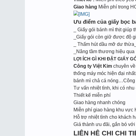
Giao hàng
Miễn phí trong 
Ưu điểm của giấy bọc bá
_ Giấy gói bánh mì thịt giúp 
_Giấy gói còn giữ được độ g
_ Thấm hút dầu mỡ dư thừa_
_Nâng tầm thương hiệu qua m
LỢI ÍCH GÌ KHI ĐẶT GIẤY GÓ
Công ty Việt Kim
chuyên về l
thống máy móc hiện đại nhất.
bánh mì chả cá nóng…Công ty
Tư vấn nhiệt tình, khi có nhu 
Thiết kế miễn phí
Giao hàng nhanh chóng
Miễn phí giao hàng khu vực
Hỗ trợ nhiệt tình cho khách h
Giá thành ưu đãi, gắn bó với
LIÊN HỆ CHI CHI TIẾ