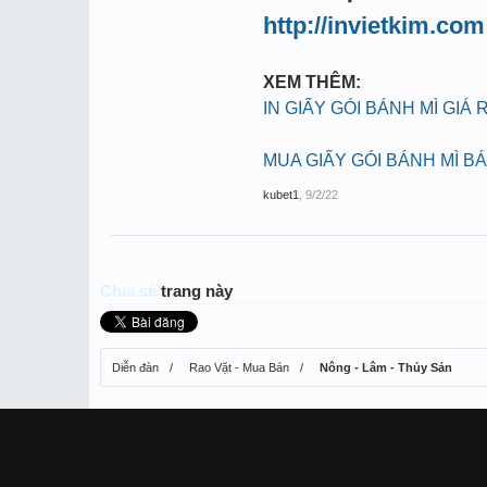
http://invietkim.com
XEM THÊM:
IN GIẤY GÓI BÁNH MÌ GIÁ 
MUA GIẤY GÓI BÁNH MÌ B
kubet1
,
9/2/22
Chia sẻ
trang này
Diễn đàn
Rao Vặt - Mua Bán
Nông - Lâm - Thủy Sản