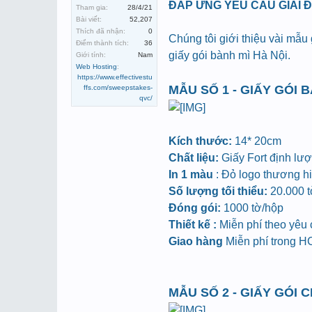
ĐÁP ỨNG YÊU CẦU GIẢI 
Tham gia:
28/4/21
Bài viết:
52,207
Thích đã nhận:
0
Chúng tôi giới thiệu vài mẫu
Điểm thành tích:
36
giấy gói bành mì Hà Nội.
Giới tính:
Nam
Web Hosting
:
https://www.effectivestu
MẪU SỐ 1 - GIẤY GÓI 
ffs.com/sweepstakes-
qvc/
Kích thước:
14* 20cm
Chất liệu:
Giấy Fort định lư
In 1 màu
: Đỏ logo thương hiệ
Số lượng tối thiểu:
20.000 tờ
Đóng gói:
1000 tờ/hộp
Thiết kế :
Miễn phí theo yêu
Giao hàng
Miễn phí trong 
MẪU SỐ 2 - GIẤY GÓI 