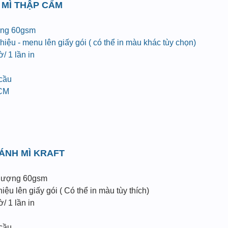
 MÌ THẬP CẨM
ợng 60gsm
iệu - menu lên giấy gói ( có thể in màu khác tùy chọn)
/ 1 lần in
 cầu
HCM
BÁNH MÌ KRAFT
 lượng 60gsm
ệu lên giấy gói ( Có thể in màu tùy thích)
/ 1 lần in
 cầu