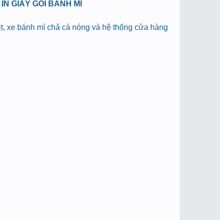
N GIẤY GÓI BÁNH MÌ
hịt, xe bánh mì chả cá nóng và hệ thống cửa hàng