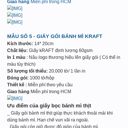
Giao hàng
Miễn phí trong HCM
MẪU SỐ 5 - GIẤY GÓI BÁNH MÌ KRAFT
Kích thước:
14* 20cm
Chất liệu:
Giấy kRAFT định lượng 60gsm
In 1 màu
: Nâu logo thương hiệu lên giấy gói ( Có thể in
màu tùy thích)
Số lượng tối thiểu:
20.000 tờ/ 1 lần in
Đóng gói:
1000 tờ/hộp
Thiết kế :
Miễn phí theo yêu cầu
Giao hàng
Miễn phí trong HCM
Ưu điểm của giấy bọc bánh mì thịt
_ Giấy gói bánh mì thịt giúp thực khách thoải mái khi
dùng bánh mì. Hạn chế vun vãi ra ngoài.
_Giấy gói còn giữ được độ giòn của bánh mì.