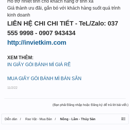
Hỗ trợ nhiệt tình cho khách hàng ở tỉnh xa
Giá thành ưu đãi, gắn bó với khách hàng suốt quá trình
kinh doanh
LIÊN HỆ CHI CHI TIẾT - TeL/Zalo: 037
555 9998 - 0907 943434
http://invietkim.com
XEM THÊM:
IN GIẤY GÓI BÁNH MÌ GIÁ RẼ
MUA GIẤY GÓI BÁNH MÌ BÁN SÃN
11/2/22
(Bạn phải Đăng nhập hoặc Đăng ký để trả lời bài viết.)
Diễn đàn
Rao Vặt - Mua Bán
Nông - Lâm - Thủy Sản