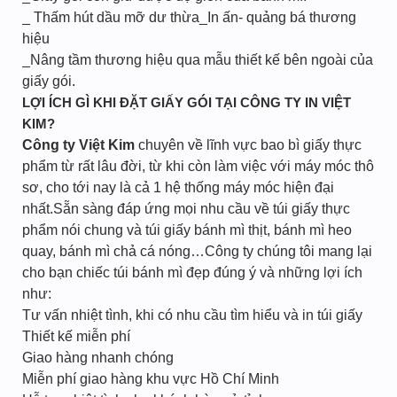
_ Thấm hút dầu mỡ dư thừa_In ấn- quảng bá thương
hiệu
_Nâng tầm thương hiệu qua mẫu thiết kế bên ngoài của
giấy gói.
LỢI ÍCH GÌ KHI ĐẶT GIẤY GÓI TẠI CÔNG TY IN VIỆT
KIM?
Công ty Việt Kim
chuyên về lĩnh vực bao bì giấy thực
phẩm từ rất lâu đời, từ khi còn làm việc với máy móc thô
sơ, cho tới nay là cả 1 hệ thống máy móc hiện đại
nhất.Sẵn sàng đáp ứng mọi nhu cầu về túi giấy thực
phẩm nói chung và túi giấy bánh mì thịt, bánh mì heo
quay, bánh mì chả cá nóng…Công ty chúng tôi mang lại
cho bạn chiếc túi bánh mì đẹp đúng ý và những lợi ích
như:
Tư vấn nhiệt tình, khi có nhu cầu tìm hiểu và in túi giấy
Thiết kế miễn phí
Giao hàng nhanh chóng
Miễn phí giao hàng khu vực Hồ Chí Minh