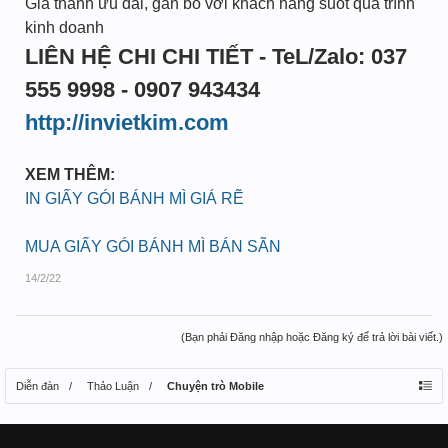
Giá thành ưu đãi, gắn bó với khách hàng suốt quá trình
kinh doanh
LIÊN HỆ CHI CHI TIẾT - TeL/Zalo: 037
555 9998 - 0907 943434
http://invietkim.com
XEM THÊM:
IN GIẤY GÓI BÁNH MÌ GIÁ RẼ
MUA GIẤY GÓI BÁNH MÌ BÁN SÃN
14/2/22
(Bạn phải Đăng nhập hoặc Đăng ký để trả lời bài viết.)
Diễn đàn
Thảo Luận
Chuyện trò Mobile