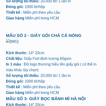
Số lượng tối thiểu:
20.000 tờ/ 1 lần in
Đóng gói:
1000 tờ/hộp
Thiết kế :
Miễn phí theo yêu cầu
Giao hàng
Miễn phí trong HCM
MẪU SỐ 2 - GIẤY GÓI CHẢ CÁ NÓNG
Kích thước:
14* 20cm
Chất liệu:
Giấy Fort định lượng 60gsm
In 1 màu
: Đỏ logo thương hiệu lên giấy gói ( có thể in
màu khác tùy chọn)
Số lượng tối thiểu:
20.000 tờ/ 1 lần in
Đóng gói:
1000 tờ/hộp
Thiết kế :
Miễn phí theo yêu cầu
Giao hàng
Miễn phí trong HCM
MẪU SỐ 3- GIẤY BỌC BÁNH MÌ HÀ NỘI
Kích thước:
14* 20cm