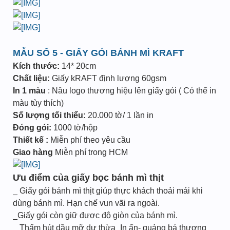
MẪU SỐ 5 - GIẤY GÓI BÁNH MÌ KRAFT
Kích thước:
14* 20cm
Chất liệu:
Giấy kRAFT định lượng 60gsm
In 1 màu
: Nâu logo thương hiệu lên giấy gói ( Có thể in
màu tùy thích)
Số lượng tối thiểu:
20.000 tờ/ 1 lần in
Đóng gói:
1000 tờ/hộp
Thiết kế :
Miễn phí theo yêu cầu
Giao hàng
Miễn phí trong HCM
Ưu điểm của giấy bọc bánh mì thịt
_ Giấy gói bánh mì thịt giúp thực khách thoải mái khi
dùng bánh mì. Hạn chế vun vãi ra ngoài.
_Giấy gói còn giữ được độ giòn của bánh mì.
_ Thấm hút dầu mỡ dư thừa_In ấn- quảng bá thương