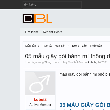
Tìm kiếm
Recent Posts
Diễn đàn
Rao Vặt - Mua Bán
Nông - Lâm - Thủy Sản
05 mẫu giấy gói bánh mì thông 
Thảo luận trong '
Nông - Lâm - Thủy Sản
' bắt đầu bởi
kubet2
,
14/2/22
.
mẫu giấy gói bánh mì phổ bi
kubet2
05 MẪU GIẤY GÓI
Active Member