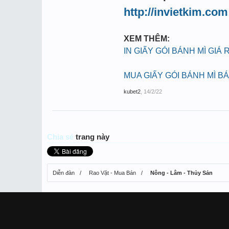
http://invietkim.com
XEM THÊM:
IN GIẤY GÓI BÁNH MÌ GIÁ 
MUA GIẤY GÓI BÁNH MÌ B
kubet2
,
14/2/22
Chia sẻ
trang này
Diễn đàn
Rao Vặt - Mua Bán
Nông - Lâm - Thủy Sản