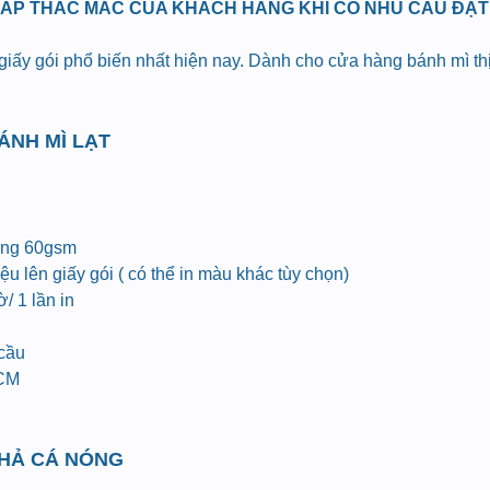
ĐÁP THẮC MẮC CỦA KHÁCH HÀNG KHI CÓ NHU CẦU ĐẶT I
 giấy gói phổ biến nhất hiện nay. Dành cho cửa hàng bánh mì t
BÁNH MÌ LẠT
ợng 60gsm
u lên giấy gói ( có thể in màu khác tùy chọn)
/ 1 lần in
 cầu
HCM
CHẢ CÁ NÓNG