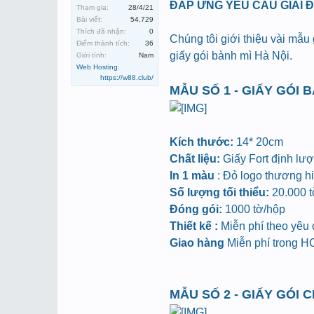
ĐÁP ỨNG YÊU CẦU GIẢI 
Tham gia:
28/4/21
Bài viết:
54,729
Thích đã nhận:
0
Chúng tôi giới thiệu vài mẫu
Điểm thành tích:
36
giấy gói bành mì Hà Nội.
Giới tính:
Nam
Web Hosting
:
https://w88.club/
MẪU SỐ 1 - GIẤY GÓI 
Kích thước:
14* 20cm
Chất liệu:
Giấy Fort định lư
In 1 màu
: Đỏ logo thương hiệ
Số lượng tối thiểu:
20.000 tờ
Đóng gói:
1000 tờ/hộp
Thiết kế :
Miễn phí theo yêu
Giao hàng
Miễn phí trong 
MẪU SỐ 2 - GIẤY GÓI 