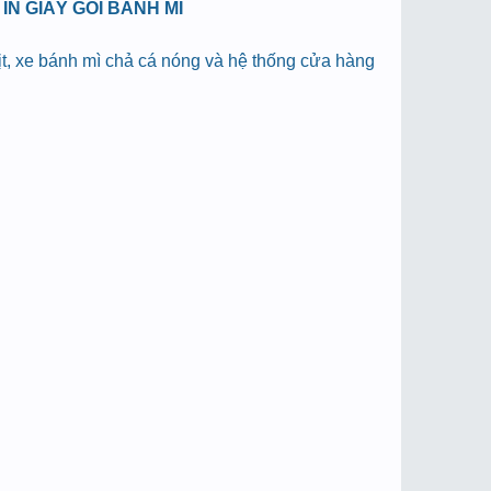
N GIẤY GÓI BÁNH MÌ
hịt, xe bánh mì chả cá nóng và hệ thống cửa hàng