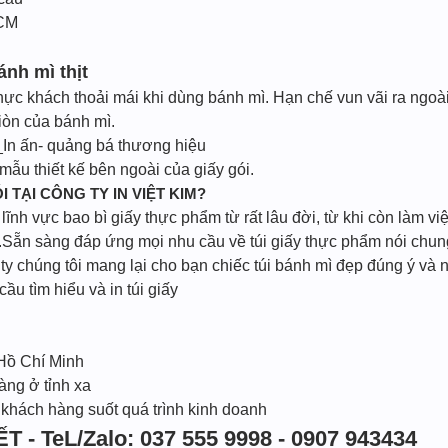
HCM
nh mì thịt
thực khách thoải mái khi dùng bánh mì. Hạn chế vun vãi ra ngoài
iòn của bánh mì.
In ấn- quảng bá thương hiệu
ẫu thiết kế bên ngoài của giấy gói.
I TẠI CÔNG TY IN VIỆT KIM?
ĩnh vực bao bì giấy thực phẩm từ rất lâu đời, từ khi còn làm vi
Sẵn sàng đáp ứng mọi nhu cầu về túi giấy thực phẩm nói chung 
 chúng tôi mang lại cho bạn chiếc túi bánh mì đẹp đúng ý và n
cầu tìm hiểu và in túi giấy
 Hồ Chí Minh
àng ở tỉnh xa
 khách hàng suốt quá trình kinh doanh
T - TeL/Zalo: 037 555 9998 - 0907 943434