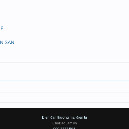
RẼ
ÁN SÃN
Diên đàn thương mại điện tử
ChoBaoLam.vn