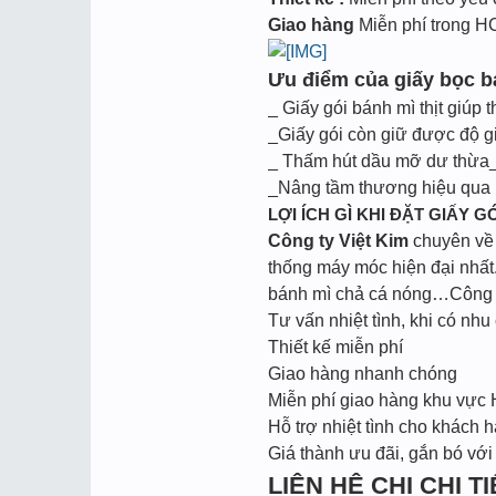
Giao hàng
Miễn phí trong 
Ưu điểm của giấy bọc bá
_ Giấy gói bánh mì thịt giúp 
_Giấy gói còn giữ được độ g
_ Thấm hút dầu mỡ dư thừa_
_Nâng tầm thương hiệu qua m
LỢI ÍCH GÌ KHI ĐẶT GIẤY GÓ
Công ty Việt Kim
chuyên về l
thống máy móc hiện đại nhất.
bánh mì chả cá nóng…Công ty
Tư vấn nhiệt tình, khi có nhu 
Thiết kế miễn phí
Giao hàng nhanh chóng
Miễn phí giao hàng khu vực
Hỗ trợ nhiệt tình cho khách h
Giá thành ưu đãi, gắn bó với
LIÊN HỆ CHI CHI TIẾ