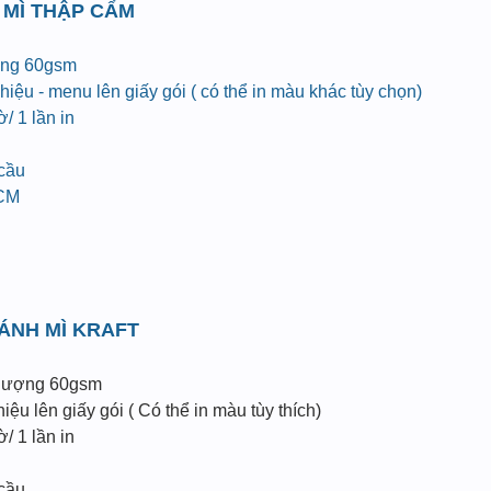
 MÌ THẬP CẨM
ợng 60gsm
iệu - menu lên giấy gói ( có thể in màu khác tùy chọn)
/ 1 lần in
 cầu
HCM
BÁNH MÌ KRAFT
 lượng 60gsm
ệu lên giấy gói ( Có thể in màu tùy thích)
/ 1 lần in
 cầu