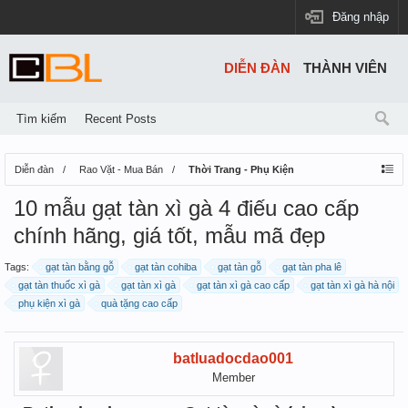
Đăng nhập
DIỄN ĐÀN
THÀNH VIÊN
Tìm kiếm
Recent Posts
Diễn đàn
Rao Vặt - Mua Bán
Thời Trang - Phụ Kiện
10 mẫu gạt tàn xì gà 4 điếu cao cấp
chính hãng, giá tốt, mẫu mã đẹp
Tags:
gạt tàn bằng gỗ
gạt tàn cohiba
gạt tàn gỗ
gạt tàn pha lê
gạt tàn thuốc xì gà
gạt tàn xì gà
gạt tàn xì gà cao cấp
gạt tàn xì gà hà nội
phụ kiện xì gà
quà tặng cao cấp
batluadocdao001
Member