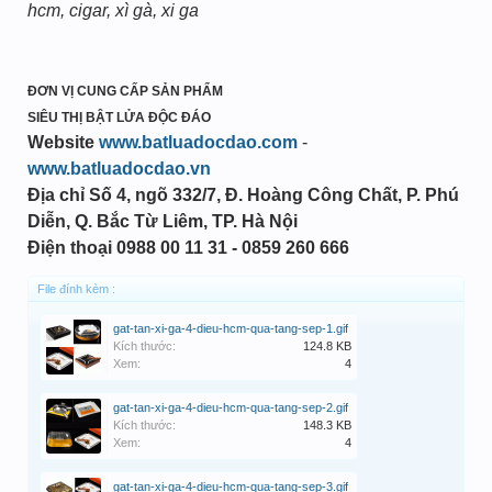
hcm, cigar, xì gà, xi ga
ĐƠN VỊ CUNG CẤP SẢN PHẨM
SIÊU THỊ BẬT LỬA ĐỘC ĐÁO
Website
www.batluadocdao.com
-
www.batluadocdao.vn
Địa chỉ
Số 4, ngõ 332/7, Đ. Hoàng Công Chất, P. Phú
Diễn, Q. Bắc Từ Liêm, TP. Hà Nội
Điện thoại
0988 00 11 31 - 0859 260 666
File đính kèm :
gat-tan-xi-ga-4-dieu-hcm-qua-tang-sep-1.gif
Kích thước:
124.8 KB
Xem:
4
gat-tan-xi-ga-4-dieu-hcm-qua-tang-sep-2.gif
Kích thước:
148.3 KB
Xem:
4
gat-tan-xi-ga-4-dieu-hcm-qua-tang-sep-3.gif