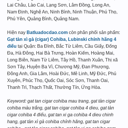
Lai Châu, Lào Cai, Lạng Sơn, Lâm Đồng, Long An,
Nam Định, Nghệ An, Ninh Bình, Ninh Thuận, Phú Thọ,
Phú Yên, Quảng Bình, Quảng Nam.
Hiện nay
Batluadocdao.com
còn phân phối sản phẩm:
Gạt tàn xì gà (cigar) Cohiba, Lubinski chính hãng 4
điếu
tại Quận: Ba Đình, Bắc Từ Liêm, Cầu Giấy, Đống
Đa, Hà Đông, Hai Bà Trưng, Hoàn Kiếm, Hoàng Mai,
Long Biên, Nam Từ Liêm, Tây Hồ, Thanh Xuân, Thị xã
Sơn Tây, Huyện Ba Vì, Chương Mỹ, Đan Phượng,
Đông Anh, Gia Lâm, Hoài Đức, Mê Linh, Mỹ Đức, Phú
Xuyên, Phúc Thọ, Quốc Oai, Sóc Sơn, Thanh Oai,
Thanh Trì, Thạch Thất, Thường Tín, Ứng Hòa.
Keyword: gat tan cigar cohiba mau trang, gạt tàn cigar
cohiba màu trắng, gat tan cigar cohiba 4 dieu, gạt tàn
cigar cohiba 4 điếu, gat tan xi ga cohiba 4 dieu chinh
hang, gạt tàn xì gà cohiba chính hãng, gat tan cigar