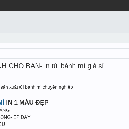
CHO BẠN- in túi bánh mì giá sỉ
sản xuất túi bánh mì chuyên nghiệp
MÌ
IN 1 MÀU ĐẸP
RẮNG
HÔNG- ÉP ĐÁY
ỆU