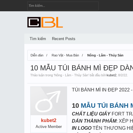
Tìm kiếm
Recent Posts
Diễn đàn
Rao Vặt - Mua Bán
Nông - Lâm - Thủy Sản
10 MẪU TÚI BÁNH MÌ ĐẸP DÀNH 
Thảo luận trong '
Nông - Lâm - Thủy Sản
' bắt đầu bởi
kubet2
,
8/2/22
.
TÚI BÁNH MÌ IN ĐẸP 2022 - 
10
MẪU TÚI BÁNH 
CHẤT LIỆU GIẤY
FORT T
kubet2
DÁN THÀNH PHẨM
: XẾP 
Active Member
IN LOGO
TÊN THƯƠNG HI