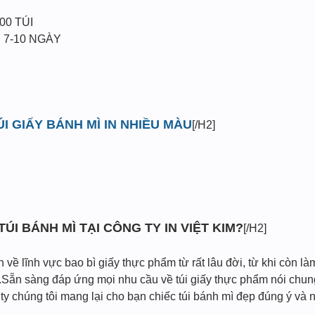
00 TÚI
 7-10 NGÀY
ÚI GIẤY BÁNH MÌ IN NHIỀU MÀU
[/H2]
 TÚI BÁNH MÌ TẠI CÔNG TY IN VIỆT KIM?
[/H2]
về lĩnh vực bao bì giấy thực phẩm từ rất lâu đời, từ khi còn là
Sẵn sàng đáp ứng mọi nhu cầu về túi giấy thực phẩm nói chung 
 chúng tôi mang lại cho bạn chiếc túi bánh mì đẹp đúng ý và n