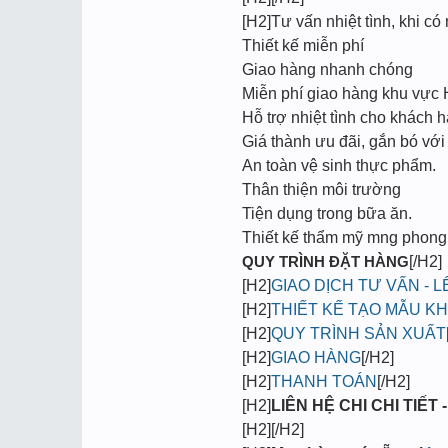
[H2]Tư vấn nhiệt tình, khi có 
Thiết kế miễn phí
Giao hàng nhanh chóng
Miễn phí giao hàng khu vực
Hỗ trợ nhiệt tình cho khách h
Giá thành ưu đãi, gắn bó với
An toàn vệ sinh thực phẩm.
Thân thiện môi trường
Tiện dụng trong bữa ăn.
Thiết kế thẩm mỹ mng phong c
QUY TRÌNH ĐẶT HÀNG
[/H2]
[H2]
GIAO DỊCH TƯ VẤN - 
[H2]
THIẾT KẾ TẠO MẪU K
[H2]
QUY TRÌNH SẢN XUẤT
[H2]
GIAO HÀNG
[/H2]
[H2]
THANH TOÁN
[/H2]
[H2]
LIÊN HỆ CHI CHI TIẾT -
[H2][/H2]