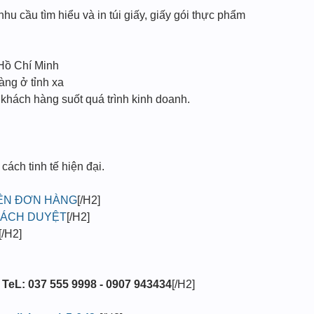
nhu cầu tìm hiểu và in túi giấy, giấy gói thực phẩm
 Hồ Chí Minh
àng ở tỉnh xa
 khách hàng suốt quá trình kinh doanh.
ách tinh tế hiện đại.
LÊN ĐƠN HÀNG
[/H2]
HÁCH DUYỆT
[/H2]
[/H2]
 TeL: 037 555 9998 - 0907 943434
[/H2]