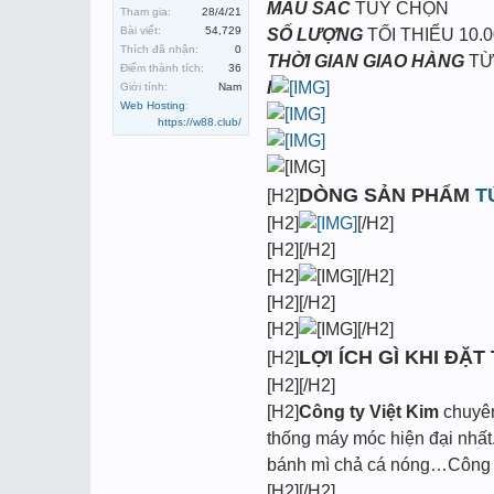
MÀU SẮC
TÙY CHỌN
Tham gia:
28/4/21
Bài viết:
54,729
SỐ LƯỢNG
TỐI THIỂU 10.0
Thích đã nhận:
0
THỜI GIAN GIAO HÀNG
TỪ
Điểm thành tích:
36
I
Giới tính:
Nam
Web Hosting
:
https://w88.club/
DÒNG SẢN PHẨM
T
[H2]
[H2]
[/H2]
[H2][/H2]
[H2]
[/H2]
[H2][/H2]
[H2]
[/H2]
LỢI ÍCH GÌ KHI ĐẶT
[H2]
[H2][/H2]
[H2]
Công ty Việt Kim
chuyên 
thống máy móc hiện đại nhất.
bánh mì chả cá nóng…Công ty
[H2][/H2]