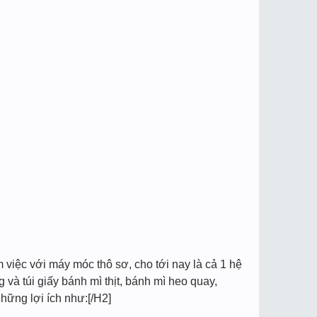
m việc với máy móc thô sơ, cho tới nay là cả 1 hệ
và túi giấy bánh mì thịt, bánh mì heo quay,
hững lợi ích như:[/H2]