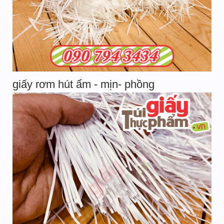
giấy rơm hút ẩm - mịn- phồng