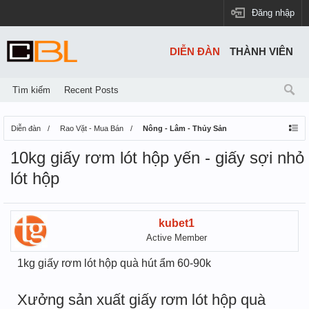
Đăng nhập
DIỄN ĐÀN
THÀNH VIÊN
Tìm kiếm
Recent Posts
Diễn đàn
Rao Vặt - Mua Bán
Nông - Lâm - Thủy Sản
10kg giấy rơm lót hộp yến - giấy sợi nhỏ
lót hộp
kubet1
Active Member
1kg giấy rơm lót hộp quà hút ẩm 60-90k
Xưởng sản xuất giấy rơm lót hộp quà