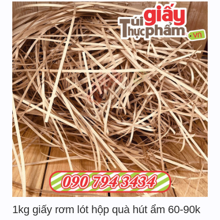
1kg giấy rơm lót hộp quà hút ẩm 60-90k