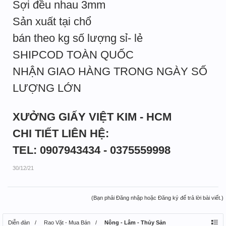
Sợi đều nhau 3mm
Sản xuất tại chổ
bán theo kg số lượng sỉ- lẻ
SHIPCOD TOÀN QUỐC
NHẬN GIAO HÀNG TRONG NGÀY SỐ
LƯỢNG LỚN
XƯỞNG GIẤY VIỆT KIM - HCM
CHI TIẾT LIÊN HỆ:
TEL: 0907943434 - 0375559998
30/12/21
(Bạn phải Đăng nhập hoặc Đăng ký để trả lời bài viết.)
Diễn đàn
Rao Vặt - Mua Bán
Nông - Lâm - Thủy Sản