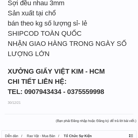
Sợi đều nhau 3mm
Sản xuất tại chổ
bán theo kg số lượng sỉ- lẻ
SHIPCOD TOÀN QUỐC
NHẬN GIAO HÀNG TRONG NGÀY SỐ
LƯỢNG LỚN
XƯỞNG GIẤY VIỆT KIM - HCM
CHI TIẾT LIÊN HỆ:
TEL: 0907943434 - 0375559998
30/12/21
(Bạn phải Đăng nhập hoặc Đăng ký để trả lời bài viết.)
Diễn đàn
Rao Vặt - Mua Bán
Tổ Chức Sự Kiện