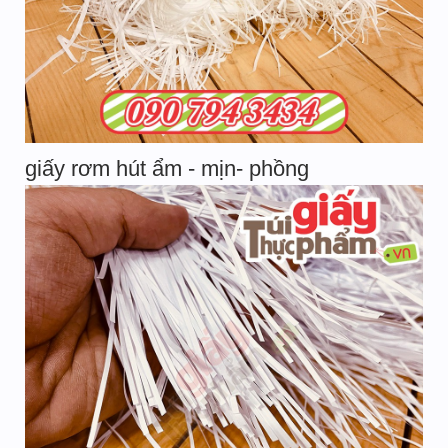
giấy rơm hút ẩm - mịn- phồng