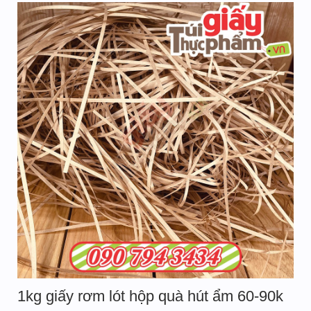
1kg giấy rơm lót hộp quà hút ẩm 60-90k