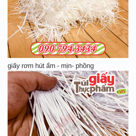
giấy rơm hút ẩm - mịn- phồng