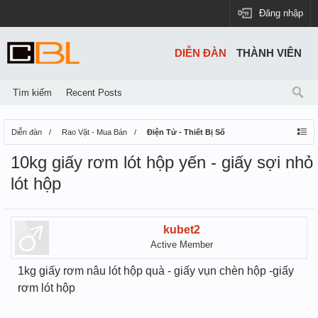
Đăng nhập
DIỄN ĐÀN
THÀNH VIÊN
Tìm kiếm
Recent Posts
Diễn đàn
Rao Vặt - Mua Bán
Điện Tử - Thiết Bị Số
10kg giấy rơm lót hộp yến - giấy sợi nhỏ
lót hộp
kubet2
Active Member
1kg giấy rơm nâu lót hộp quà - giấy vụn chèn hộp -giấy
rơm lót hộp