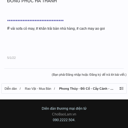
ĐỒNG PHỤC HÀ THÀNH
*********************************
#
vải sofa cỏ may, # khăn trải bàn nhà hàng, # cach may ao goi
5/1/22
(Bạn phải Đăng nhập hoặc Đăng ký để trả lời bài viết.)
Diễn đàn
Rao Vặt - Mua Bán
Phong Thủy - Đồ Cổ - Cây Cảnh - Thú Nuôi
Diên đàn thương mại điện tử
ChoBaoLam.vn
090.2222.504.