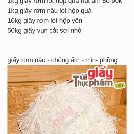
1kg giấy rơm lót hộp quà hút ẩm 60-90k
1kg giấy rơm nâu lót hộp quà
10kg giấy rơm lót hộp yến
50kg giấy vụn cắt sợi nhỏ
giấy rơm nâu - chống ẩm - mịn- phồng