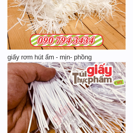
giấy rơm hút ẩm - mịn- phồng