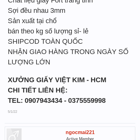
Chất liệu giấy Fort trắng tinh
Sợi đều nhau 3mm
Sản xuất tại chổ
bán theo kg số lượng sỉ- lẻ
SHIPCOD TOÀN QUỐC
NHẬN GIAO HÀNG TRONG NGÀY SỐ
LƯỢNG LỚN
XƯỞNG GIẤY VIỆT KIM - HCM
CHI TIẾT LIÊN HỆ:
TEL: 0907943434 - 0375559998
5/1/22
ngocmai221
Active Member