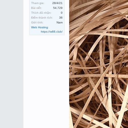
Tham gia:
28/4/21
Bài viết:
54,729
Thích đã nhận:
0
Điểm thành tích:
36
Giới tính:
Nam
Web Hosting
:
https://w88.club/