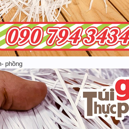
n- phồng