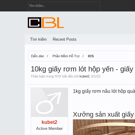
Tìm kiếm
Recent Posts
Diễn đàn
Phần Mềm Hỗ Trợ
IOS
10kg giấy rơm lót hộp yến - giấy
Thảo luận trong '
IOS
' bắt đầu bởi
kubet2
,
6/1/22
.
1kg giấy rơm nâu lót hộp quà
Xưởng sản xuất giấy 
kubet2
Active Member