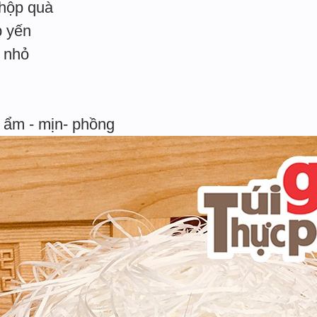
 hộp quà
p yến
i nhỏ
 ẩm - mịn- phồng