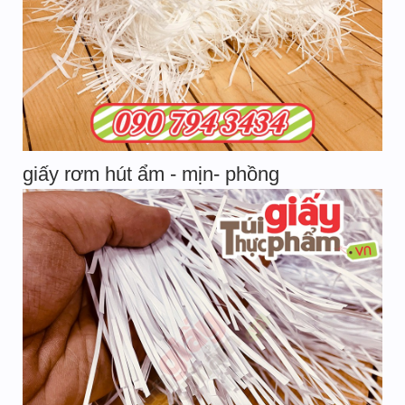
giấy rơm hút ẩm - mịn- phồng