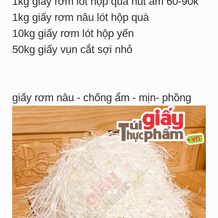
1kg giấy rơm lót hộp quà hút ẩm 60-90k
1kg giấy rơm nâu lót hộp quà
10kg giấy rơm lót hộp yến
50kg giấy vụn cắt sợi nhỏ
giấy rơm nâu - chống ẩm - mịn- phồng