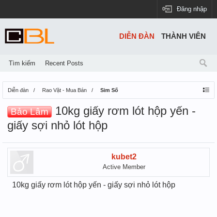
Đăng nhập
DIỄN ĐÀN
THÀNH VIÊN
Tìm kiếm
Recent Posts
Diễn đàn
Rao Vặt - Mua Bán
Sim Số
10kg giấy rơm lót hộp yến -
Bảo Lâm
giấy sợi nhỏ lót hộp
kubet2
Active Member
10kg giấy rơm lót hộp yến - giấy sợi nhỏ lót hộp