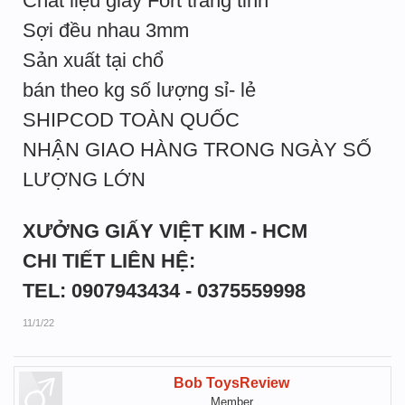
Chất liệu giấy Fort trắng tinh
Sợi đều nhau 3mm
Sản xuất tại chổ
bán theo kg số lượng sỉ- lẻ
SHIPCOD TOÀN QUỐC
NHẬN GIAO HÀNG TRONG NGÀY SỐ
LƯỢNG LỚN
XƯỞNG GIẤY VIỆT KIM - HCM
CHI TIẾT LIÊN HỆ:
TEL: 0907943434 - 0375559998
11/1/22
Bob ToysReview
Member