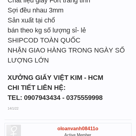
Chất liệu giấy Fort trắng tinh
Sợi đều nhau 3mm
Sản xuất tại chổ
bán theo kg số lượng sỉ- lẻ
SHIPCOD TOÀN QUỐC
NHẬN GIAO HÀNG TRONG NGÀY SỐ
LƯỢNG LỚN
XƯỞNG GIẤY VIỆT KIM - HCM
CHI TIẾT LIÊN HỆ:
TEL: 0907943434 - 0375559998
14/1/22
oloanvanh08411o
Active Member