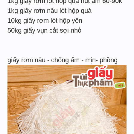
1kg giấy rơm lót hộp quà hút ẩm 60-90k
1kg giấy rơm nâu lót hộp quà
10kg giấy rơm lót hộp yến
50kg giấy vụn cắt sợi nhỏ
giấy rơm nâu - chống ẩm - mịn- phồng