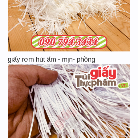
giấy rơm hút ẩm - mịn- phồng