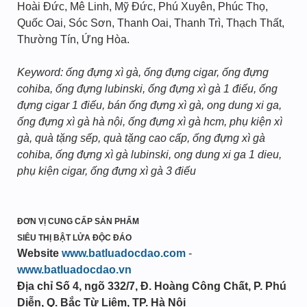
Hoài Đức, Mê Linh, Mỹ Đức, Phú Xuyên, Phúc Thọ,
Quốc Oai, Sóc Sơn, Thanh Oai, Thanh Trì, Thạch Thất,
Thường Tín, Ứng Hòa.
Keyword: ống đựng xì gà, ống đựng cigar, ống đựng
cohiba, ống đựng lubinski, ống đựng xì gà 1 điếu, ống
đựng cigar 1 điếu, bán ống đựng xì gà, ong dung xi ga,
ống đựng xì gà hà nội, ống đựng xì gà hcm, phụ kiện xì
gà, quà tặng sếp, quà tặng cao cấp, ống đựng xì gà
cohiba, ống đựng xì gà lubinski, ong dung xi ga 1 dieu,
phụ kiện cigar, ống đựng xì gà 3 điếu
ĐƠN VỊ CUNG CẤP SẢN PHẨM
SIÊU THỊ BẬT LỬA ĐỘC ĐÁO
Website
www.batluadocdao.com
-
www.batluadocdao.vn
Địa chỉ
Số 4, ngõ 332/7, Đ. Hoàng Công Chất, P. Phú
Diễn, Q. Bắc Từ Liêm, TP. Hà Nội