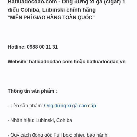
Batluadocdao.com - Ống đựng xì gà (cigar) 1
điếu Cohiba, Lubinski chính hãng
"MIỄN PHÍ GIAO HÀNG TOÀN QUỐC"
Hotline: 0988 00 11 31
Website: batluadocdao.com hoặc batluadocdao.vn
Thông tin sản phẩm :
- Tên sản phẩm:
Ống đựng xì gà cao cấp
- Nhãn hiệu: Lubinski, Cohiba
- Quy cách đóng gói: Full box: phiếu bảo hành,