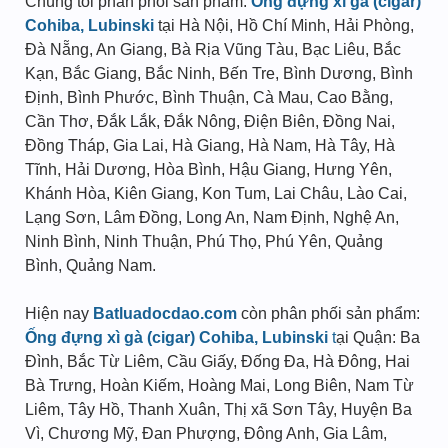
Chúng tôi phân phối sản phẩm:
Ống đựng xì gà (cigar)
Cohiba, Lubinski
tại Hà Nội, Hồ Chí Minh, Hải Phòng,
Đà Nẵng, An Giang, Bà Rịa Vũng Tàu, Bạc Liêu, Bắc
Kạn, Bắc Giang, Bắc Ninh, Bến Tre, Bình Dương, Bình
Định, Bình Phước, Bình Thuận, Cà Mau, Cao Bằng,
Cần Thơ, Đắk Lắk, Đắk Nông, Điện Biên, Đồng Nai,
Đồng Tháp, Gia Lai, Hà Giang, Hà Nam, Hà Tây, Hà
Tĩnh, Hải Dương, Hòa Bình, Hậu Giang, Hưng Yên,
Khánh Hòa, Kiên Giang, Kon Tum, Lai Châu, Lào Cai,
Lạng Sơn, Lâm Đồng, Long An, Nam Định, Nghệ An,
Ninh Bình, Ninh Thuận, Phú Thọ, Phú Yên, Quảng
Bình, Quảng Nam.
Hiện nay
Batluadocdao.com
còn phân phối sản phẩm:
Ống đựng xì gà (cigar) Cohiba, Lubinski
t
ại Quận: Ba
Đình, Bắc Từ Liêm, Cầu Giấy, Đống Đa, Hà Đông, Hai
Bà Trưng, Hoàn Kiếm, Hoàng Mai, Long Biên, Nam Từ
Liêm, Tây Hồ, Thanh Xuân, Thị xã Sơn Tây, Huyện Ba
Vì, Chương Mỹ, Đan Phượng, Đông Anh, Gia Lâm,