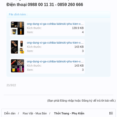
Điện thoại
0988 00 11 31 - 0859 260 666
File đính kèm :
ong-dung-xi-ga-cohiba-lubinski-phu-kien-xi-ga-1.gif
Kích thước:
139.9 KB
Xem:
4
ong-dung-xi-ga-cohiba-lubinski-phu-kien-xi-ga-2.gif
Kích thước:
143 KB
Xem:
3
ong-dung-xi-ga-cohiba-lubinski-phu-kien-xi-ga-3.gif
Kích thước:
143 KB
Xem:
3
21/3/22
(Bạn phải Đăng nhập hoặc Đăng ký để trả lời bài viết.)
Diễn đàn
Rao Vặt - Mua Bán
Thời Trang - Phụ Kiện