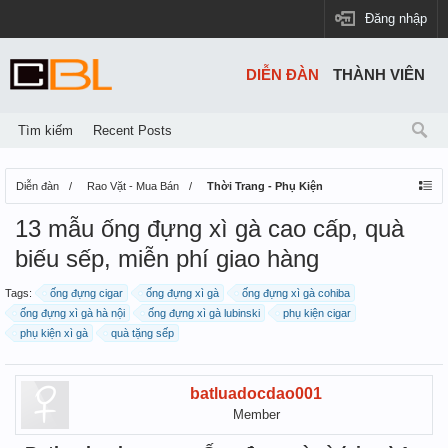
Đăng nhập
DIỄN ĐÀN
THÀNH VIÊN
Tìm kiếm
Recent Posts
Diễn đàn
Rao Vặt - Mua Bán
Thời Trang - Phụ Kiện
13 mẫu ống đựng xì gà cao cấp, quà
biếu sếp, miễn phí giao hàng
Tags:
ống đựng cigar
ống đựng xì gà
ống đựng xì gà cohiba
ống đựng xì gà hà nội
ống đựng xì gà lubinski
phụ kiện cigar
phụ kiện xì gà
quà tặng sếp
batluadocdao001
Member