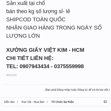
Sản xuất tại chổ
bán theo kg số lượng sỉ- lẻ
SHIPCOD TOÀN QUỐC
NHẬN GIAO HÀNG TRONG NGÀY SỐ
LƯỢNG LỚN
XƯỞNG GIẤY VIỆT KIM - HCM
CHI TIẾT LIÊN HỆ:
TEL: 0907943434 - 0375559998
30/12/21
(Bạn phải Đăng nhập hoặc Đăng ký để trả lời bài viết.)
Diễn đàn
Rao Vặt - Mua Bán
Tổ Chức Sự Kiện