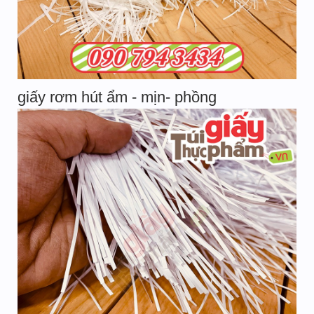
giấy rơm hút ẩm - mịn- phồng