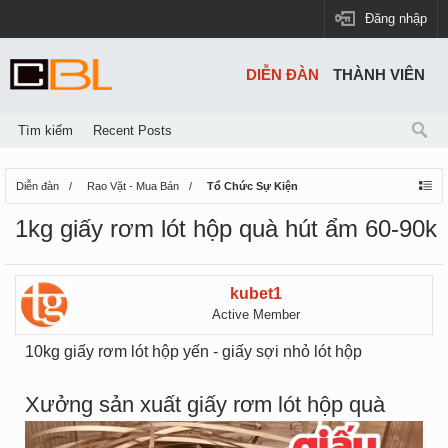
Đăng nhập
DIỄN ĐÀN
THÀNH VIÊN
Tìm kiếm
Recent Posts
Diễn đàn
Rao Vặt - Mua Bán
Tổ Chức Sự Kiện
1kg giấy rơm lót hộp quà hút ẩm 60-90k
kubet1
Active Member
10kg giấy rơm lót hộp yến - giấy sợi nhỏ lót hộp
Xưởng sản xuất giấy rơm lót hộp quà