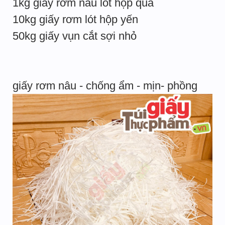
1kg giấy rơm nâu lót hộp quà
10kg giấy rơm lót hộp yến
50kg giấy vụn cắt sợi nhỏ
giấy rơm nâu - chống ẩm - mịn- phồng