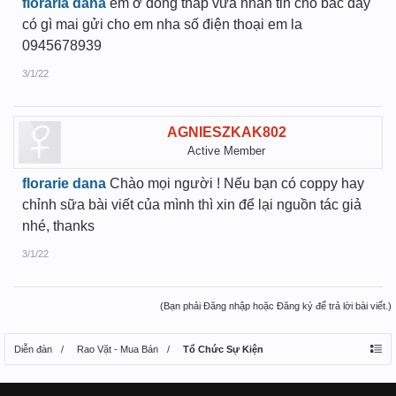
floraria dana
em ở đồng tháp vừa nhắn tin cho bác đấy
có gì mai gửi cho em nha số điện thoại em la
0945678939
3/1/22
AGNIESZKAK802
Active Member
florarie dana
Chào mọi người ! Nếu bạn có coppy hay
chỉnh sữa bài viết của mình thì xin để lại nguồn tác giả
nhé, thanks
3/1/22
(Bạn phải Đăng nhập hoặc Đăng ký để trả lời bài viết.)
Diễn đàn
Rao Vặt - Mua Bán
Tổ Chức Sự Kiện