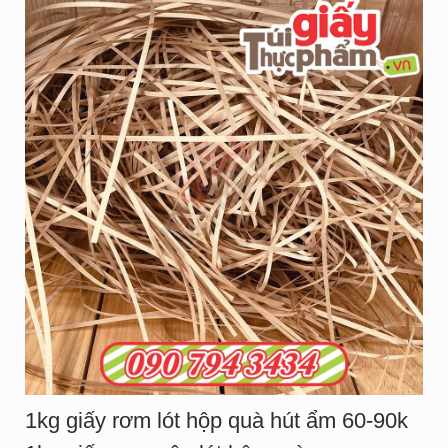
1kg giấy rơm lót hộp quà hút ẩm 60-90k