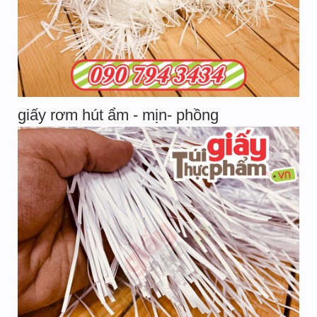
giấy rơm hút ẩm - mịn- phồng