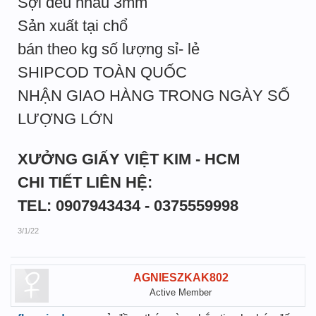
Sợi đều nhau 3mm
Sản xuất tại chổ
bán theo kg số lượng sỉ- lẻ
SHIPCOD TOÀN QUỐC
NHẬN GIAO HÀNG TRONG NGÀY SỐ
LƯỢNG LỚN
XƯỞNG GIẤY VIỆT KIM - HCM
CHI TIẾT LIÊN HỆ:
TEL: 0907943434 - 0375559998
3/1/22
AGNIESZKAK802
Active Member