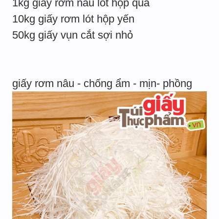
1kg giấy rơm nâu lót hộp quà
10kg giấy rơm lót hộp yến
50kg giấy vụn cắt sợi nhỏ
giấy rơm nâu - chống ẩm - mịn- phồng