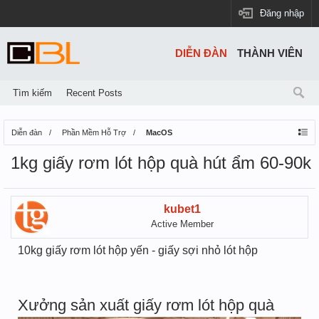
Đăng nhập
DIỄN ĐÀN
THÀNH VIÊN
Tìm kiếm
Recent Posts
Diễn đàn
Phần Mềm Hỗ Trợ
MacOS
1kg giấy rơm lót hộp quà hút ẩm 60-90k
kubet1
Active Member
10kg giấy rơm lót hộp yến - giấy sợi nhỏ lót hộp
Xưởng sản xuất giấy rơm lót hộp quà