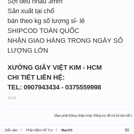
Sợi đều nhau 3mm
Sản xuất tại chổ
bán theo kg số lượng sỉ- lẻ
SHIPCOD TOÀN QUỐC
NHẬN GIAO HÀNG TRONG NGÀY SỐ
LƯỢNG LỚN
XƯỞNG GIẤY VIỆT KIM - HCM
CHI TIẾT LIÊN HỆ:
TEL: 0907943434 - 0375559998
3/1/22
(Bạn phải Đăng nhập hoặc Đăng ký để trả lời bài viết.)
Diễn đàn
Phần Mềm Hỗ Trợ
MacOS