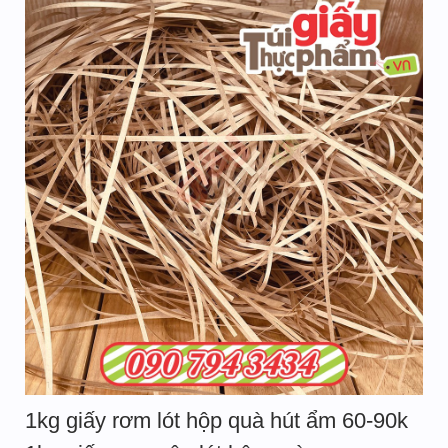
1kg giấy rơm lót hộp quà hút ẩm 60-90k