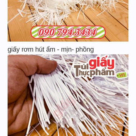
giấy rơm hút ẩm - mịn- phồng