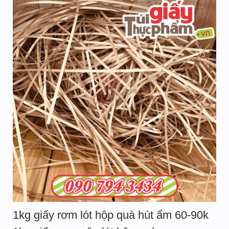
1kg giấy rơm lót hộp quà hút ẩm 60-90k