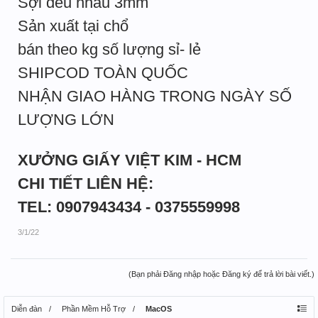
Sợi đều nhau 3mm
Sản xuất tại chổ
bán theo kg số lượng sỉ- lẻ
SHIPCOD TOÀN QUỐC
NHẬN GIAO HÀNG TRONG NGÀY SỐ
LƯỢNG LỚN
XƯỞNG GIẤY VIỆT KIM - HCM
CHI TIẾT LIÊN HỆ:
TEL: 0907943434 - 0375559998
3/1/22
(Bạn phải Đăng nhập hoặc Đăng ký để trả lời bài viết.)
Diễn đàn
Phần Mềm Hỗ Trợ
MacOS