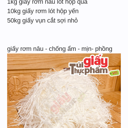
1kg giấy rơm nâu lót hộp quà
10kg giấy rơm lót hộp yến
50kg giấy vụn cắt sợi nhỏ
giấy rơm nâu - chống ẩm - mịn- phồng