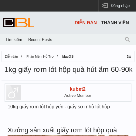
Đăng nhập
DIỄN ĐÀN
THÀNH VIÊN
Tìm kiếm
Recent Posts
Diễn đàn
Phần Mềm Hỗ Trợ
MacOS
1kg giấy rơm lót hộp quà hút ẩm 60-90k
kubet2
Active Member
10kg giấy rơm lót hộp yến - giấy sợi nhỏ lót hộp
Xưởng sản xuất giấy rơm lót hộp quà