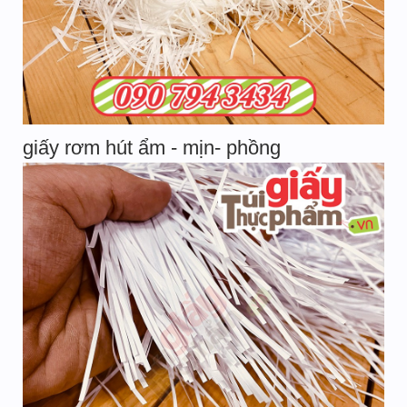
giấy rơm hút ẩm - mịn- phồng