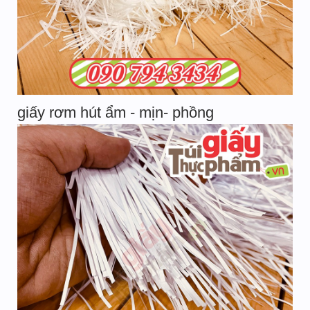
giấy rơm hút ẩm - mịn- phồng