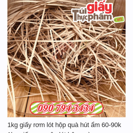
1kg giấy rơm lót hộp quà hút ẩm 60-90k