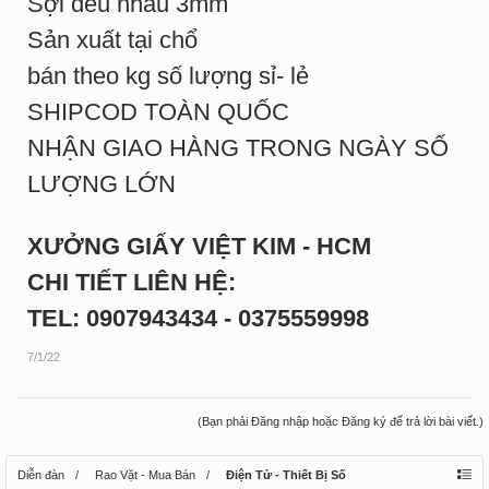
Sợi đều nhau 3mm
Sản xuất tại chổ
bán theo kg số lượng sỉ- lẻ
SHIPCOD TOÀN QUỐC
NHẬN GIAO HÀNG TRONG NGÀY SỐ
LƯỢNG LỚN
XƯỞNG GIẤY VIỆT KIM - HCM
CHI TIẾT LIÊN HỆ:
TEL: 0907943434 - 0375559998
7/1/22
(Bạn phải Đăng nhập hoặc Đăng ký để trả lời bài viết.)
Diễn đàn
Rao Vặt - Mua Bán
Điện Tử - Thiết Bị Số