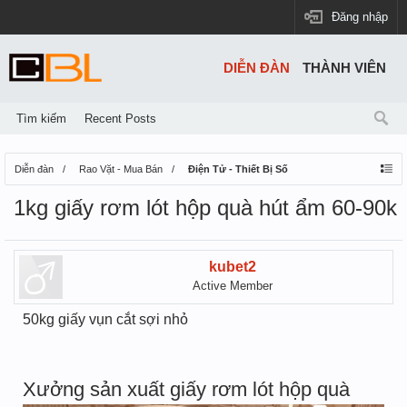
Đăng nhập
DIỄN ĐÀN
THÀNH VIÊN
Tìm kiếm
Recent Posts
Diễn đàn
Rao Vặt - Mua Bán
Điện Tử - Thiết Bị Số
1kg giấy rơm lót hộp quà hút ẩm 60-90k
kubet2
Active Member
50kg giấy vụn cắt sợi nhỏ
Xưởng sản xuất giấy rơm lót hộp quà