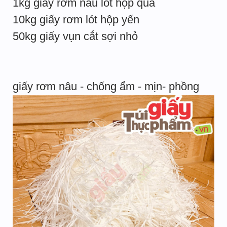
1kg giấy rơm nâu lót hộp quà
10kg giấy rơm lót hộp yến
50kg giấy vụn cắt sợi nhỏ
giấy rơm nâu - chống ẩm - mịn- phồng