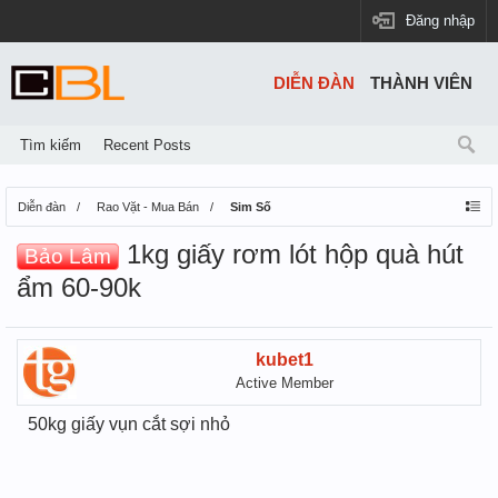
Đăng nhập
DIỄN ĐÀN
THÀNH VIÊN
Tìm kiếm
Recent Posts
Diễn đàn
Rao Vặt - Mua Bán
Sim Số
1kg giấy rơm lót hộp quà hút
Bảo Lâm
ẩm 60-90k
kubet1
Active Member
50kg giấy vụn cắt sợi nhỏ