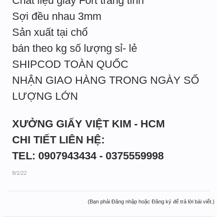
Chất liệu giấy Fort trắng tinh
Sợi đều nhau 3mm
Sản xuất tại chổ
bán theo kg số lượng sỉ- lẻ
SHIPCOD TOÀN QUỐC
NHẬN GIAO HÀNG TRONG NGÀY SỐ
LƯỢNG LỚN
XƯỞNG GIẤY VIỆT KIM - HCM
CHI TIẾT LIÊN HỆ:
TEL: 0907943434 - 0375559998
8/1/22
(Bạn phải Đăng nhập hoặc Đăng ký để trả lời bài viết.)