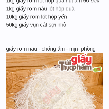
1kg giấy rơm lót hộp quà hút ẩm 60-90k
1kg giấy rơm nâu lót hộp quà
10kg giấy rơm lót hộp yến
50kg giấy vụn cắt sợi nhỏ
giấy rơm nâu - chống ẩm - mịn- phồng