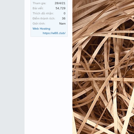
Tham gia:
28/4/21
Bài viết:
54,729
Thích đã nhận:
0
Điểm thành tích:
36
Giới tính:
Nam
Web Hosting
:
https://w88.club/