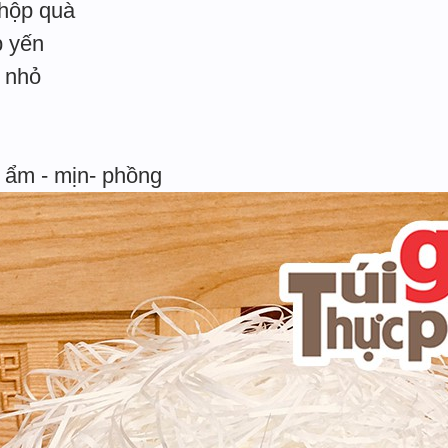
 hộp quà
p yến
i nhỏ
 ẩm - mịn- phồng