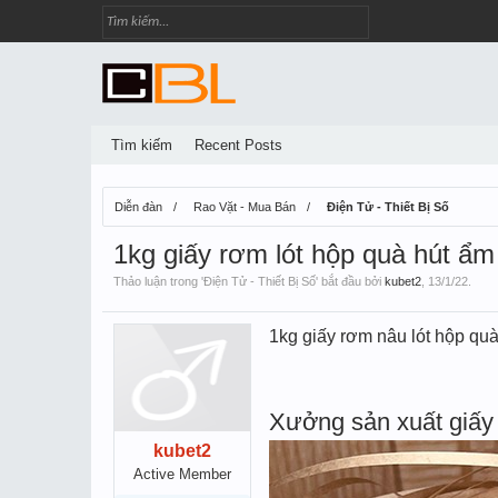
Tìm kiếm
Recent Posts
Diễn đàn
Rao Vặt - Mua Bán
Điện Tử - Thiết Bị Số
1kg giấy rơm lót hộp quà hút ẩm
Thảo luận trong '
Điện Tử - Thiết Bị Số
' bắt đầu bởi
kubet2
,
13/1/22
.
1kg giấy rơm nâu lót hộp quà
Xưởng sản xuất giấy 
kubet2
Active Member