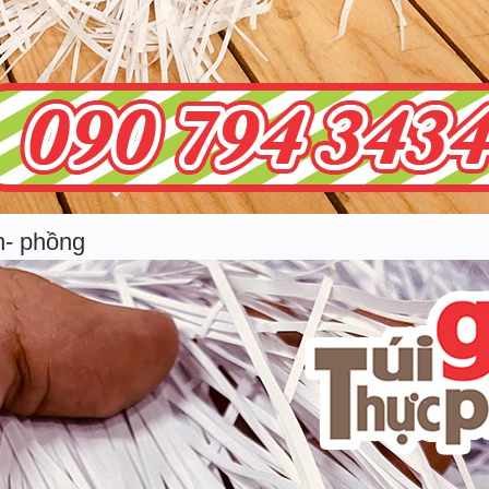
n- phồng