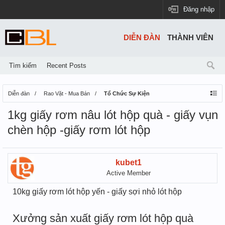
Đăng nhập
DIỄN ĐÀN
THÀNH VIÊN
Tìm kiếm
Recent Posts
Diễn đàn
Rao Vặt - Mua Bán
Tổ Chức Sự Kiện
1kg giấy rơm nâu lót hộp quà - giấy vụn
chèn hộp -giấy rơm lót hộp
kubet1
Active Member
10kg giấy rơm lót hộp yến - giấy sợi nhỏ lót hộp
Xưởng sản xuất giấy rơm lót hộp quà