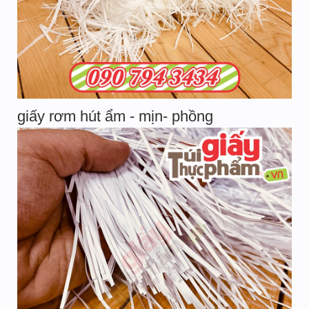
giấy rơm hút ẩm - mịn- phồng