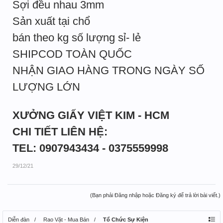
Sợi đều nhau 3mm
Sản xuất tại chổ
bán theo kg số lượng sỉ- lẻ
SHIPCOD TOÀN QUỐC
NHẬN GIAO HÀNG TRONG NGÀY SỐ
LƯỢNG LỚN
XƯỞNG GIẤY VIỆT KIM - HCM
CHI TIẾT LIÊN HỆ:
TEL: 0907943434 - 0375559998
29/12/21
(Bạn phải Đăng nhập hoặc Đăng ký để trả lời bài viết.)
Diễn đàn
Rao Vặt - Mua Bán
Tổ Chức Sự Kiện