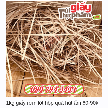
1kg giấy rơm lót hộp quà hút ẩm 60-90k