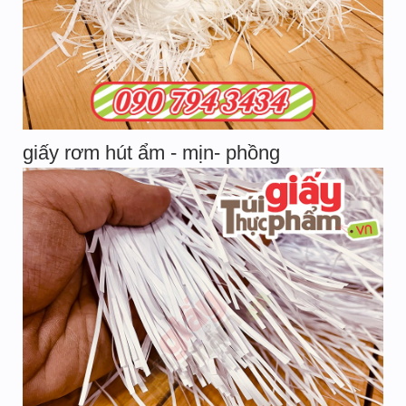
giấy rơm hút ẩm - mịn- phồng