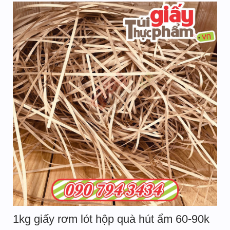
1kg giấy rơm lót hộp quà hút ẩm 60-90k