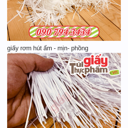
giấy rơm hút ẩm - mịn- phồng