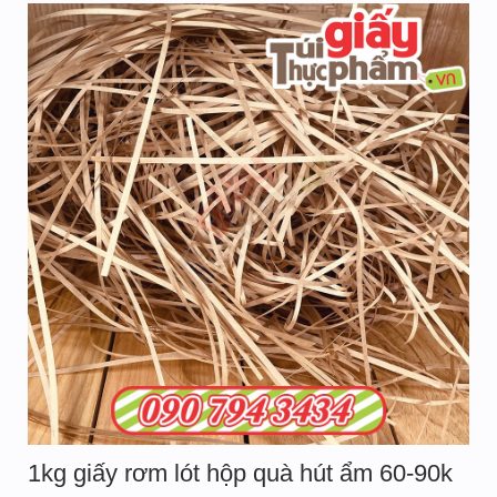
1kg giấy rơm lót hộp quà hút ẩm 60-90k