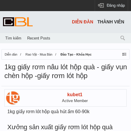
Đăng nhập
DIỄN ĐÀN
THÀNH VIÊN
Tìm kiếm
Recent Posts
Diễn đàn
Rao Vặt - Mua Bán
Đào Tạo - Khóa Học
1kg giấy rơm nâu lót hộp quà - giấy vụn
chèn hộp -giấy rơm lót hộp
kubet1
Active Member
1kg giấy rơm lót hộp quà hút ẩm 60-90k
Xưởng sản xuất giấy rơm lót hộp quà