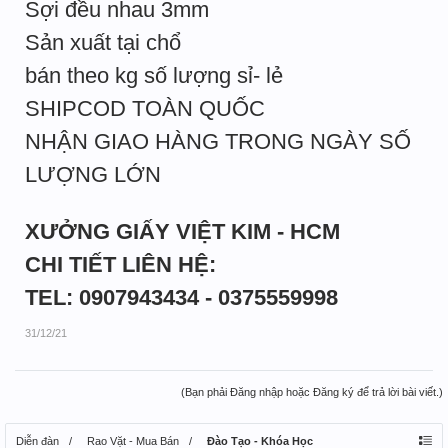
Sợi đều nhau 3mm
Sản xuất tại chổ
bán theo kg số lượng sỉ- lẻ
SHIPCOD TOÀN QUỐC
NHẬN GIAO HÀNG TRONG NGÀY SỐ
LƯỢNG LỚN
XƯỞNG GIẤY VIỆT KIM - HCM
CHI TIẾT LIÊN HỆ:
TEL: 0907943434 - 0375559998
31/12/21
(Bạn phải Đăng nhập hoặc Đăng ký để trả lời bài viết.)
Diễn đàn
Rao Vặt - Mua Bán
Đào Tạo - Khóa Học