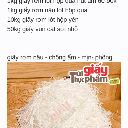
1kg giấy rơm lót hộp quà hút ẩm 60-90k
1kg giấy rơm nâu lót hộp quà
10kg giấy rơm lót hộp yến
50kg giấy vụn cắt sợi nhỏ
giấy rơm nâu - chống ẩm - mịn- phồng