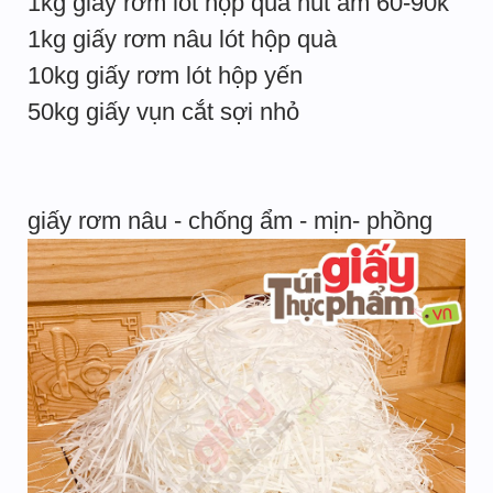
1kg giấy rơm lót hộp quà hút ẩm 60-90k
1kg giấy rơm nâu lót hộp quà
10kg giấy rơm lót hộp yến
50kg giấy vụn cắt sợi nhỏ
giấy rơm nâu - chống ẩm - mịn- phồng