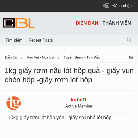
Đăng nhập
DIỄN ĐÀN
THÀNH VIÊN
Tìm kiếm
Recent Posts
Diễn đàn
Rao Vặt - Mua Bán
Tuyển Dụng - Tìm Việc
1kg giấy rơm nâu lót hộp quà - giấy vụn
chèn hộp -giấy rơm lót hộp
kubet1
Active Member
10kg giấy rơm lót hộp yến - giấy sợi nhỏ lót hộp