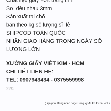
Chất liệu giấy Fort trắng tinh
Sợi đều nhau 3mm
Sản xuất tại chổ
bán theo kg số lượng sỉ- lẻ
SHIPCOD TOÀN QUỐC
NHẬN GIAO HÀNG TRONG NGÀY SỐ
LƯỢNG LỚN
XƯỞNG GIẤY VIỆT KIM - HCM
CHI TIẾT LIÊN HỆ:
TEL: 0907943434 - 0375559998
3/1/22
(Bạn phải Đăng nhập hoặc Đăng ký để trả lời bài viết.)