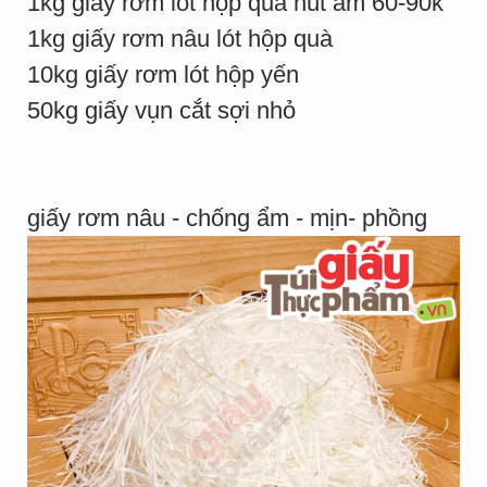
1kg giấy rơm lót hộp quà hút ẩm 60-90k
1kg giấy rơm nâu lót hộp quà
10kg giấy rơm lót hộp yến
50kg giấy vụn cắt sợi nhỏ
giấy rơm nâu - chống ẩm - mịn- phồng