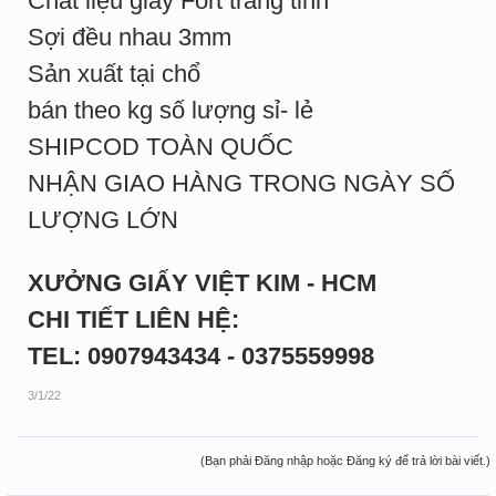
Chất liệu giấy Fort trắng tinh
Sợi đều nhau 3mm
Sản xuất tại chổ
bán theo kg số lượng sỉ- lẻ
SHIPCOD TOÀN QUỐC
NHẬN GIAO HÀNG TRONG NGÀY SỐ
LƯỢNG LỚN
XƯỞNG GIẤY VIỆT KIM - HCM
CHI TIẾT LIÊN HỆ:
TEL: 0907943434 - 0375559998
3/1/22
(Bạn phải Đăng nhập hoặc Đăng ký để trả lời bài viết.)