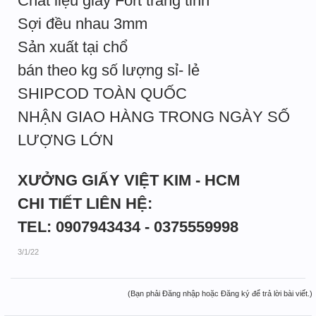
Chất liệu giấy Fort trắng tinh
Sợi đều nhau 3mm
Sản xuất tại chổ
bán theo kg số lượng sỉ- lẻ
SHIPCOD TOÀN QUỐC
NHẬN GIAO HÀNG TRONG NGÀY SỐ
LƯỢNG LỚN
XƯỞNG GIẤY VIỆT KIM - HCM
CHI TIẾT LIÊN HỆ:
TEL: 0907943434 - 0375559998
3/1/22
(Bạn phải Đăng nhập hoặc Đăng ký để trả lời bài viết.)