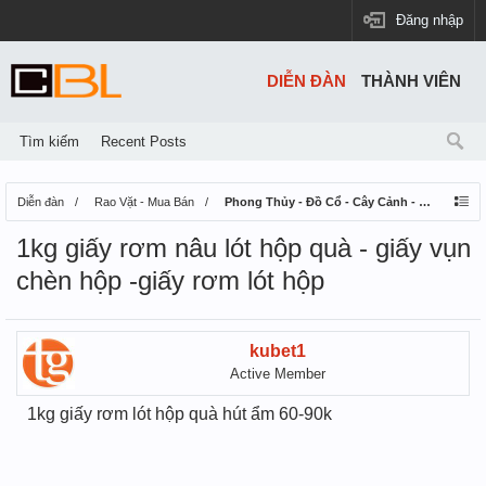
Đăng nhập
DIỄN ĐÀN
THÀNH VIÊN
Tìm kiếm
Recent Posts
Diễn đàn
Rao Vặt - Mua Bán
Phong Thủy - Đồ Cổ - Cây Cảnh - Thú Nuôi
1kg giấy rơm nâu lót hộp quà - giấy vụn
chèn hộp -giấy rơm lót hộp
kubet1
Active Member
1kg giấy rơm lót hộp quà hút ẩm 60-90k