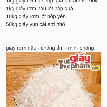
1kg giấy rơm lót hộp quà hút ẩm 60-90k
1kg giấy rơm nâu lót hộp quà
10kg giấy rơm lót hộp yến
50kg giấy vụn cắt sợi nhỏ
giấy rơm nâu - chống ẩm - mịn- phồng