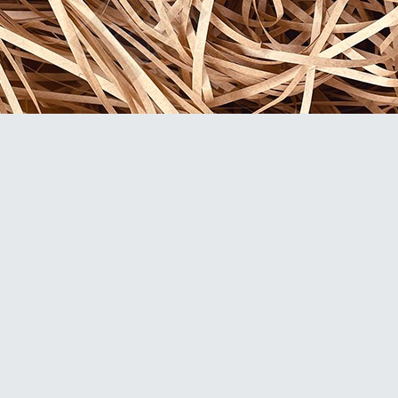
 quà hút ẩm 60-90k