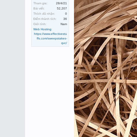
Tham gia:
28/4/21
Bài viết:
52,207
Thích đã nhận:
0
Điểm thành tích:
36
Giới tính:
Nam
Web Hosting
:
https://www.effectivestu
ffs.com/sweepstakes-
qvc/