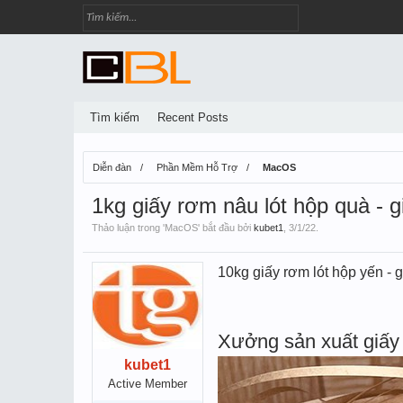
Tìm kiếm
Recent Posts
Diễn đàn
Phần Mềm Hỗ Trợ
MacOS
1kg giấy rơm nâu lót hộp quà - g
Thảo luận trong '
MacOS
' bắt đầu bởi
kubet1
,
3/1/22
.
10kg giấy rơm lót hộp yến - g
Xưởng sản xuất giấy 
kubet1
Active Member