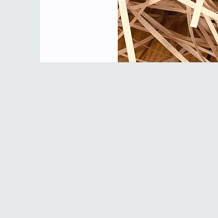
1kg giấy rơm lót hộp