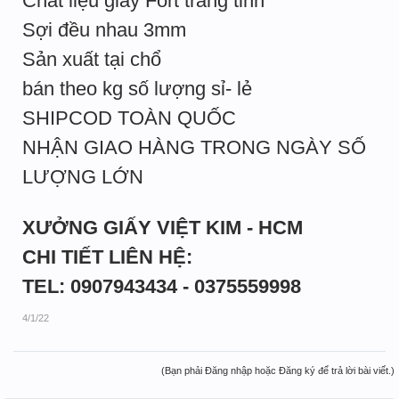
Chất liệu giấy Fort trắng tinh
Sợi đều nhau 3mm
Sản xuất tại chổ
bán theo kg số lượng sỉ- lẻ
SHIPCOD TOÀN QUỐC
NHẬN GIAO HÀNG TRONG NGÀY SỐ
LƯỢNG LỚN
XƯỞNG GIẤY VIỆT KIM - HCM
CHI TIẾT LIÊN HỆ:
TEL: 0907943434 - 0375559998
4/1/22
(Bạn phải Đăng nhập hoặc Đăng ký để trả lời bài viết.)