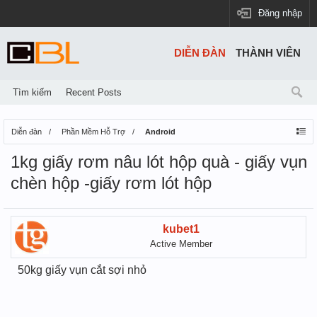
Đăng nhập
DIỄN ĐÀN
THÀNH VIÊN
Tìm kiếm
Recent Posts
Diễn đàn
Phần Mềm Hỗ Trợ
Android
1kg giấy rơm nâu lót hộp quà - giấy vụn
chèn hộp -giấy rơm lót hộp
kubet1
Active Member
50kg giấy vụn cắt sợi nhỏ