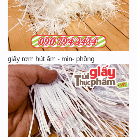
giấy rơm hút ẩm - mịn- phồng