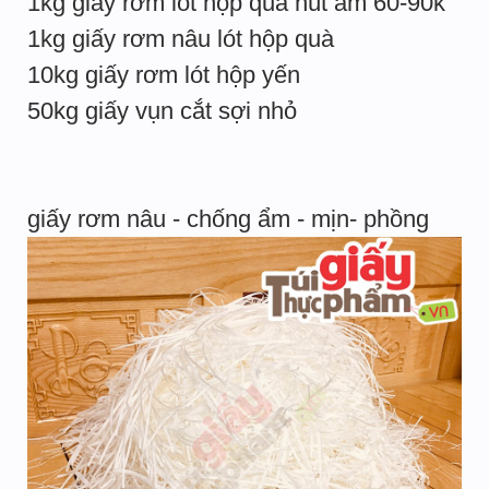
1kg giấy rơm lót hộp quà hút ẩm 60-90k
1kg giấy rơm nâu lót hộp quà
10kg giấy rơm lót hộp yến
50kg giấy vụn cắt sợi nhỏ
giấy rơm nâu - chống ẩm - mịn- phồng