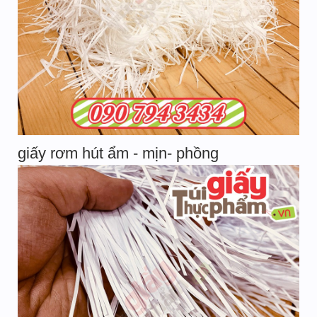
giấy rơm hút ẩm - mịn- phồng