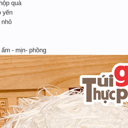
 hộp quà
p yến
i nhỏ
 ẩm - mịn- phồng