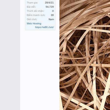
Tham gia:
28/4/21
Bài viết:
54,729
Thích đã nhận:
0
Điểm thành tích:
36
Giới tính:
Nam
Web Hosting
:
https://w88.club/