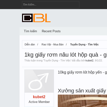
Tìm kiếm
Recent Posts
Diễn đàn
Rao Vặt - Mua Bán
Tuyển Dụng - Tìm Việc
1kg giấy rơm nâu lót hộp quà - g
Thảo luận trong '
Tuyển Dụng - Tìm Việc
' bắt đầu bởi
kubet2
,
9/1/22
.
10kg giấy rơm lót hộp yến - g
Xưởng sản xuất giấy 
kubet2
Active Member