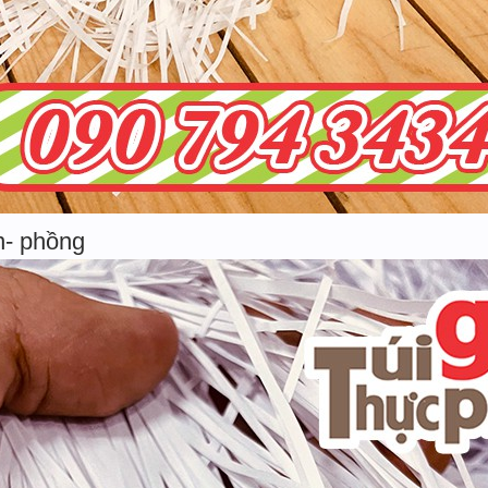
n- phồng